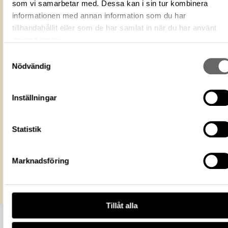
Fotograf
Eriksson, Thomas
som vi samarbetar med. Dessa kan i sin tur kombinera
informationen med annan information som du har
Fotodatum
2025-10-21
tillhandahållit eller som de har samlat in när du har använt
Du får bearbeta och dela verket för
ändamål, även kommersiella, så l
deras tjänster.
Licens för media
du anger upphovsperson och
Samtyckesval
licensgivare. CC BY 4.0 Internatio
Nödvändig
CC BY 4.0
Historiska museet
Museum
https://samlingar.shm.se/media/2d8e0
Inställningar
68cd-4e7e-acf2-0921ae74105b
URI
Kopiera URI
Statistik
All textinformation (metadata) på denna sida är fri att använda
enligt licensen CC0.
Marknadsföring
Mer information om licenser hos Statens historiska museer.
Tillåt alla