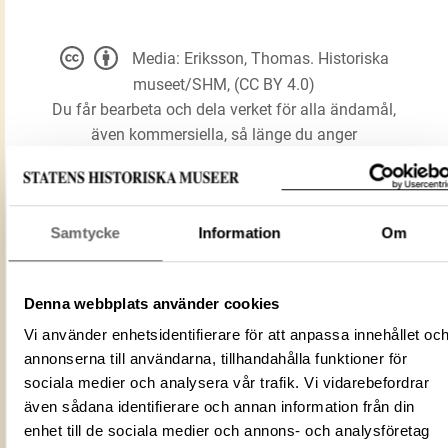
Media: Eriksson, Thomas. Historiska
museet/SHM, (CC BY 4.0)
Du får bearbeta och dela verket för alla ändamål,
även kommersiella, så länge du anger
upphovsperson och licensgivare.
LADDA NER MEDIA
Samtycke
Information
Om
Denna webbplats använder cookies
Kittel
Förmålsbenämning
Vi använder enhetsidentifierare för att anpassa innehållet oc
Kärl
annonserna till användarna, tillhandahålla funktioner för
Föremålsnummer
120497_HST
sociala medier och analysera vår trafik. Vi vidarebefordrar
Mediatyp
image/jpeg
även sådana identifierare och annan information från din
ID‑nummer
2d8e0f82-68cd-4e7e-acf2-0921ae7410
enhet till de sociala medier och annons- och analysföretag