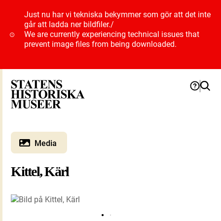
Just nu har vi tekniska bekymmer som gör att det inte
går att ladda ner bildfiler.
/
We are currently experiencing technical issues that
prevent image files from being downloaded.
Media
Kittel, Kärl