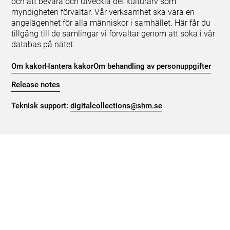
och att bevara och utveckla det kulturarv som
myndigheten förvaltar. Vår verksamhet ska vara en
angelägenhet för alla människor i samhället. Här får du
tillgång till de samlingar vi förvaltar genom att söka i vår
databas på nätet.
Om kakor
Hantera kakor
Om behandling av personuppgifter
Release notes
Teknisk support:
digitalcollections@shm.se