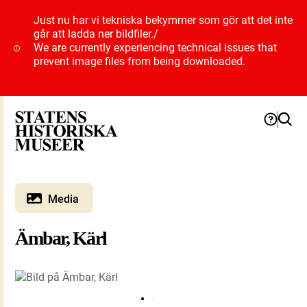
Just nu har vi tekniska bekymmer som gör att det inte
går att ladda ner bildfiler.
/
We are currently experiencing technical issues that
prevent image files from being downloaded.
Media
Ämbar, Kärl