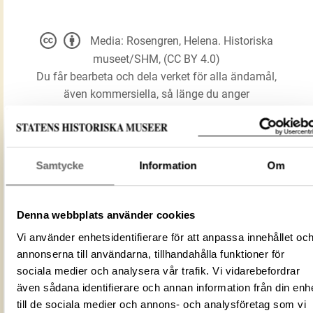
Media: Rosengren, Helena. Historiska
museet/SHM, (CC BY 4.0)
Du får bearbeta och dela verket för alla ändamål,
även kommersiella, så länge du anger
upphovsperson och licensgivare.
LADDA NER MEDIA
Samtycke
Information
Om
Denna webbplats använder cookies
Ämbar
Förmålsbenämning
Vi använder enhetsidentifierare för att anpassa innehållet oc
Kärl
annonserna till användarna, tillhandahålla funktioner för
Föremålsnummer
96979_HST
sociala medier och analysera vår trafik. Vi vidarebefordrar
Mediatyp
image/jpeg
även sådana identifierare och annan information från din enh
ID‑nummer
2e36c700-4dc6-4a5e-8e01-ffeedcadf5
till de sociala medier och annons- och analysföretag som vi