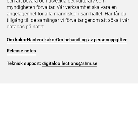
och att bevara och utveckla det kulturarv som
myndigheten förvaltar. Vår verksamhet ska vara en
angelägenhet för alla människor i samhället. Här får du
tillgång till de samlingar vi förvaltar genom att söka i vår
databas på nätet.
Om kakor
Hantera kakor
Om behandling av personuppgifter
Release notes
Teknisk support:
digitalcollections@shm.se