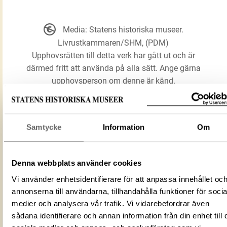
Media: Statens historiska museer.
Livrustkammaren/SHM, (PDM)
Upphovsrätten till detta verk har gått ut och är
därmed fritt att använda på alla sätt. Ange gärna
upphovsperson om denne är känd.
LADDA NER MEDIA
Samtycke
Information
Om
Förmålsbenämning
sits
Denna webbplats använder cookies
Föremålsnummer
9035_LRK
Vi använder enhetsidentifierare för att anpassa innehållet oc
Mediatyp
image/jpeg
annonserna till användarna, tillhandahålla funktioner för socia
ID‑nummer
30B6D34D-E936-4348-9737-B384BEED
medier och analysera vår trafik. Vi vidarebefordrar även
Alternativt ID
B 13873
sådana identifierare och annan information från din enhet till 
Fotograf
Statens historiska museer