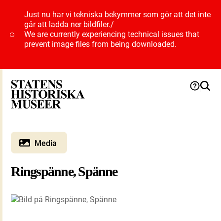
Just nu har vi tekniska bekymmer som gör att det inte
går att ladda ner bildfiler.
/
We are currently experiencing technical issues that
prevent image files from being downloaded.
Media
Ringspänne, Spänne