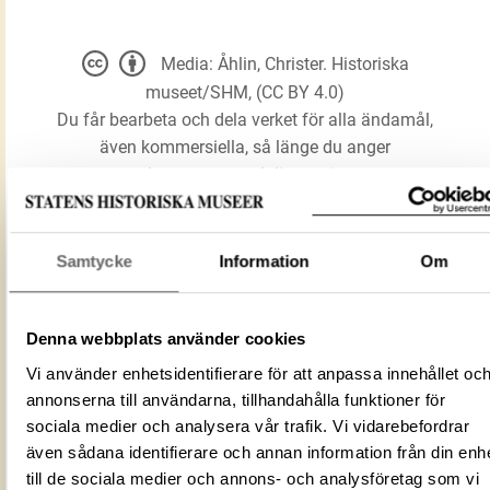
Media: Åhlin, Christer. Historiska
museet/SHM, (CC BY 4.0)
Du får bearbeta och dela verket för alla ändamål,
även kommersiella, så länge du anger
upphovsperson och licensgivare.
LADDA NER MEDIA
Samtycke
Information
Om
Denna webbplats använder cookies
Ringspänne
Förmålsbenämning
Vi använder enhetsidentifierare för att anpassa innehållet oc
Spänne
annonserna till användarna, tillhandahålla funktioner för
Föremålsnummer
122924_HST
sociala medier och analysera vår trafik. Vi vidarebefordrar
30E5E845-6678-44E4-98AC-
ID‑nummer
även sådana identifierare och annan information från din enh
99DC50A46AA3
till de sociala medier och annons- och analysföretag som vi