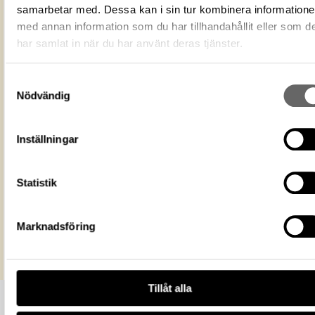
Fotograf
Åhlin, Christer
samarbetar med. Dessa kan i sin tur kombinera information
Fotodatum
2011-12-15
med annan information som du har tillhandahållit eller som d
Du får bearbeta och dela verket för
har samlat in när du har använt deras tjänster.
ändamål, även kommersiella, så l
Licens för media
du anger upphovsperson och
licensgivare. CC BY 4.0 Internatio
Samtyckesval
CC BY 4.0
Nödvändig
Historiska museet
Museum
https://samlingar.shm.se/media/30E5
Inställningar
6678-44E4-98AC-99DC50A46AA3
URI
Kopiera URI
Statistik
All textinformation (metadata) på denna sida är fri att använda e
licensen CC0.
Mer information om licenser hos Statens historiska museer.
Marknadsföring
Tillåt alla