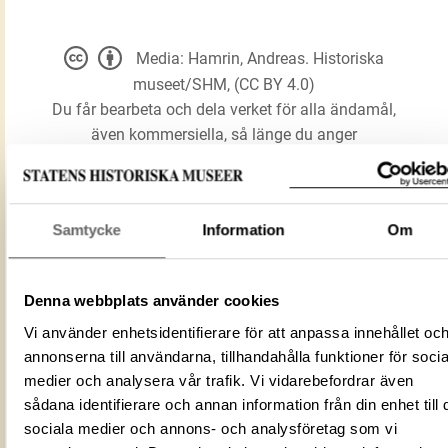
Media: Hamrin, Andreas. Historiska
museet/SHM, (CC BY 4.0)
Du får bearbeta och dela verket för alla ändamål,
även kommersiella, så länge du anger
upphovsperson och licensgivare.
LADDA NER MEDIA
Samtycke
Information
Om
Denna webbplats använder cookies
Förmålsbenämning
Sigillstamp
Vi använder enhetsidentifierare för att anpassa innehållet oc
Föremålsnummer
41492_HST
annonserna till användarna, tillhandahålla funktioner för socia
Mediatyp
image/jpeg
medier och analysera vår trafik. Vi vidarebefordrar även
ID‑nummer
32948BCD-BB19-42C1-88A4-757516C
sådana identifierare och annan information från din enhet till 
Fotograf
Hamrin, Andreas
sociala medier och annons- och analysföretag som vi
Fotodatum
2007-10-15