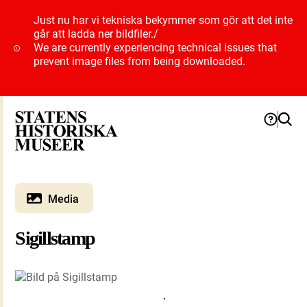
Just nu har vi tekniska bekymmer som gör att det inte
går att ladda ner bildfiler.
/
We are currently experiencing technical issues that
prevent image files from being downloaded.
Media
Sigillstamp