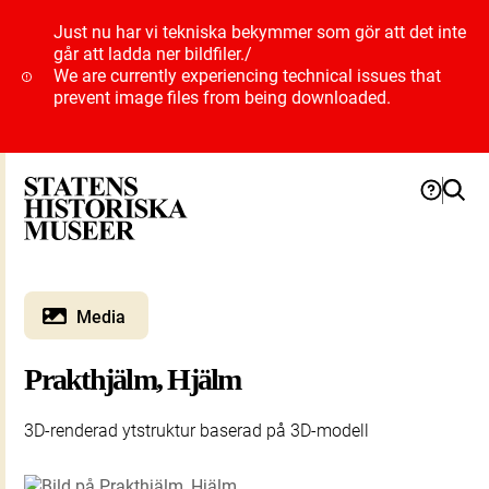
Just nu har vi tekniska bekymmer som gör att det inte
går att ladda ner bildfiler.
/
We are currently experiencing technical issues that
prevent image files from being downloaded.
Media
Prakthjälm, Hjälm
3D-renderad ytstruktur baserad på 3D-modell