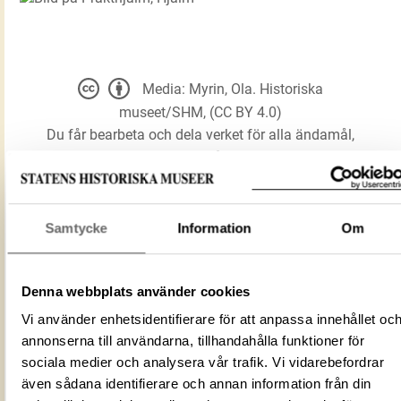
Media: Myrin, Ola. Historiska
museet/SHM, (CC BY 4.0)
Du får bearbeta och dela verket för alla ändamål,
även kommersiella, så länge du anger
upphovsperson och licensgivare.
Samtycke
Information
Om
LADDA NER MEDIA
Denna webbplats använder cookies
Prakthjälm
Vi använder enhetsidentifierare för att anpassa innehållet oc
Förmålsbenämning
annonserna till användarna, tillhandahålla funktioner för
Hjälm
sociala medier och analysera vår trafik. Vi vidarebefordrar
Föremålsnummer
120458_HST
även sådana identifierare och annan information från din
Mediatyp
image/jpeg