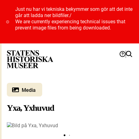
Just nu har vi tekniska bekymmer som gör att det inte
går att ladda ner bildfiler.
/
We are currently experiencing technical issues that
prevent image files from being downloaded.
Media
Yxa, Yxhuvud