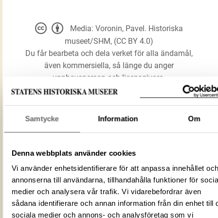
Media: Voronin, Pavel. Historiska
museet/SHM, (CC BY 4.0)
Du får bearbeta och dela verket för alla ändamål,
även kommersiella, så länge du anger
upphovsperson och licensgivare.
LADDA NER MEDIA
Samtycke
Information
Om
Yxa
Denna webbplats använder cookies
Förmålsbenämning
Yxhuvud
Vi använder enhetsidentifierare för att anpassa innehållet oc
annonserna till användarna, tillhandahålla funktioner för socia
Föremålsnummer
450222_HST
medier och analysera vår trafik. Vi vidarebefordrar även
37C7BE26-53AC-4AD8-9377-
ID‑nummer
sådana identifierare och annan information från din enhet till 
AA6DC6FC54D4
sociala medier och annons- och analysföretag som vi