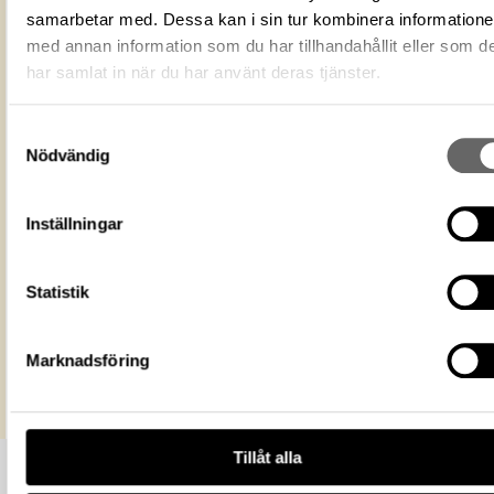
Fotograf
Voronin, Pavel
samarbetar med. Dessa kan i sin tur kombinera information
Fotodatum
2016-05-16
med annan information som du har tillhandahållit eller som d
Du får bearbeta och dela verket för
har samlat in när du har använt deras tjänster.
ändamål, även kommersiella, så l
Licens för media
du anger upphovsperson och
licensgivare. CC BY 4.0 Internatio
Samtyckesval
BY 4.0
Nödvändig
Historiska museet
Museum
https://samlingar.shm.se/media/37C7
53AC-4AD8-9377-AA6DC6FC54D4
Inställningar
URI
Kopiera URI
Statistik
All textinformation (metadata) på denna sida är fri att använda e
licensen CC0.
Mer information om licenser hos Statens historiska museer.
Marknadsföring
Tillåt alla