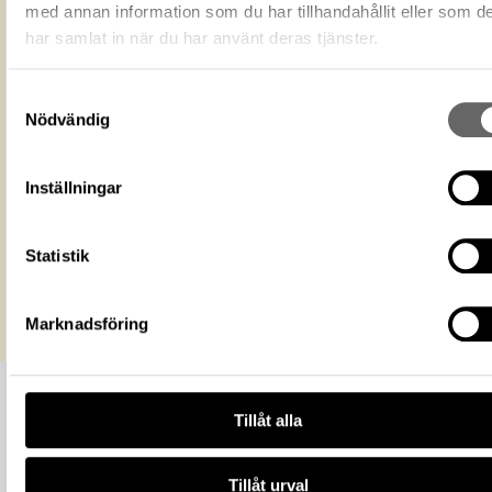
med annan information som du har tillhandahållit eller som d
är därmed fritt att använda på alla sätt
Licens för media
Ange gärna upphovsperson om denne 
har samlat in när du har använt deras tjänster.
känd. Public Domain Mark PDM
Livrustkammaren
Museum
Samtyckesval
https://samlingar.shm.se/media/3A42
Nödvändig
546C-4681-A2ED-CF42B7E26466
URI
Kopiera URI
Inställningar
All textinformation (metadata) på denna sida är fri att använda e
licensen CC0.
Statistik
Mer information om licenser hos Statens historiska museer.
Marknadsföring
Tillåt alla
Tillåt urval