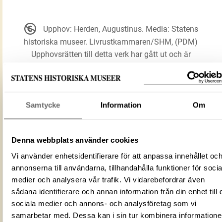
Upphov: Herden, Augustinus. Media: Statens
historiska museer. Livrustkammaren/SHM, (PDM)
Upphovsrätten till detta verk har gått ut och är
därmed fritt att använda på alla sätt. Ange gärna
upphovsperson om denne är känd.
Samtycke
Information
Om
LADDA NER MEDIA
Denna webbplats använder cookies
Förmålsbenämning
Tröja
Vi använder enhetsidentifierare för att anpassa innehållet oc
annonserna till användarna, tillhandahålla funktioner för socia
Föremålsnummer
25555_LRK
medier och analysera vår trafik. Vi vidarebefordrar även
Mediatyp
image/jpeg
sådana identifierare och annan information från din enhet till 
ID‑nummer
3A42CDA6-546C-4681-A2ED-CF42B7E
sociala medier och annons- och analysföretag som vi
Fotograf
Statens historiska museer
samarbetar med. Dessa kan i sin tur kombinera information
Upphovsrätten till detta verk har gått u