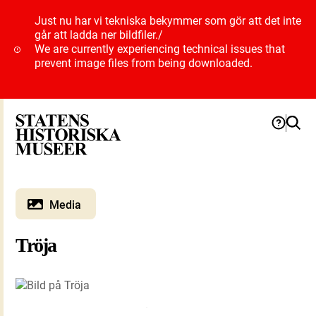
Just nu har vi tekniska bekymmer som gör att det inte
går att ladda ner bildfiler.
/
We are currently experiencing technical issues that
prevent image files from being downloaded.
Media
Tröja