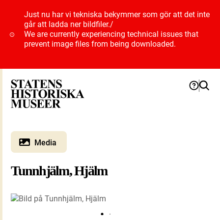
Just nu har vi tekniska bekymmer som gör att det inte
går att ladda ner bildfiler.
/
We are currently experiencing technical issues that
prevent image files from being downloaded.
Media
Tunnhjälm, Hjälm