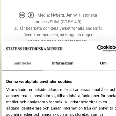
Media: Nyberg, Jenny. Historiska
museet/SHM, (CC BY 4.0)
Du får bearbeta och dela verket för alla ändamål,
även kommersiella, så länge du anger
upphovsperson och licensgivare.
LADDA NER MEDIA
Samtycke
Information
Om
Tunnhjälm
Denna webbplats använder cookies
Förmålsbenämning
Hjälm
Vi använder enhetsidentifierare för att anpassa innehållet oc
annonserna till användarna, tillhandahålla funktioner för socia
Föremålsnummer
116708_HST
medier och analysera vår trafik. Vi vidarebefordrar även
3D150145-2BD7-4A6B-A9AA-
ID‑nummer
sådana identifierare och annan information från din enhet till 
D1005716D3C0
sociala medier och annons- och analysföretag som vi