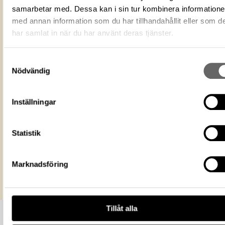
Fotograf
Nyberg, Jenny
samarbetar med. Dessa kan i sin tur kombinera information
Fotodatum
2017-01-25
med annan information som du har tillhandahållit eller som d
Du får bearbeta och dela verket för
har samlat in när du har använt deras tjänster.
ändamål, även kommersiella, så l
Licens för media
du anger upphovsperson och
licensgivare. CC BY 4.0 Internatio
Samtyckesval
BY 4.0
Nödvändig
Historiska museet
Museum
https://samlingar.shm.se/media/3D15
2BD7-4A6B-A9AA-D1005716D3C0
Inställningar
URI
Kopiera URI
Statistik
All textinformation (metadata) på denna sida är fri att använda e
licensen CC0.
Mer information om licenser hos Statens historiska museer.
Marknadsföring
Tillåt alla