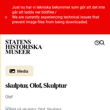
Just nu har vi tekniska bekymmer som gör att det inte
går att ladda ner bildfiler.
/
We are currently experiencing technical issues that
prevent image files from being downloaded.
Media
skulptur, Olof, Skulptur
Olof