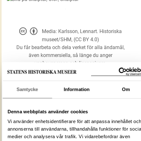
Media: Karlsson, Lennart. Historiska
museet/SHM, (CC BY 4.0)
Du får bearbeta och dela verket för alla ändamål,
även kommersiella, så länge du anger
upphovsperson och licensgivare.
LADDA NER MEDIA
Samtycke
Information
Om
Denna webbplats använder cookies
skulptur, Olof
Förmålsbenämning
Skulptur
Vi använder enhetsidentifierare för att anpassa innehållet oc
annonserna till användarna, tillhandahålla funktioner för socia
Föremålsnummer
93962_HST
medier och analysera vår trafik. Vi vidarebefordrar även
Mediatyp
image/jpeg