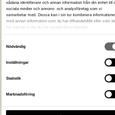
sådana identifierare och annan information från din enhet till 
3D7FD135-B5B4-48AA-B7D5-
ID‑nummer
sociala medier och annons- och analysföretag som vi
A8446AD3C22C
samarbetar med. Dessa kan i sin tur kombinera information
Fotograf
Karlsson, Lennart
med annan information som du har tillhandahållit eller som d
Fotodatum
1992-04-24
har samlat in när du har använt deras tjänster.
Du får bearbeta och dela verket för
ändamål, även kommersiella, så l
Licens för media
du anger upphovsperson och
Samtyckesval
licensgivare. CC BY 4.0 Internatio
Nödvändig
BY 4.0
Historiska museet
Museum
Inställningar
https://samlingar.shm.se/media/3D7F
B5B4-48AA-B7D5-A8446AD3C22C
URI
Kopiera URI
Statistik
All textinformation (metadata) på denna sida är fri att använda e
licensen CC0.
Marknadsföring
Mer information om licenser hos Statens historiska museer.