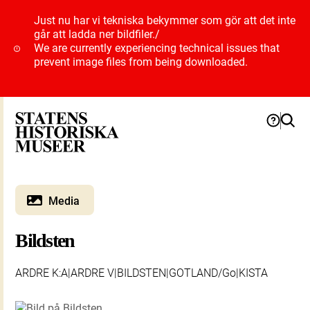
Just nu har vi tekniska bekymmer som gör att det inte
går att ladda ner bildfiler.
/
We are currently experiencing technical issues that
prevent image files from being downloaded.
Media
Bildsten
ARDRE K:A|ARDRE V|BILDSTEN|GOTLAND/Go|KISTA