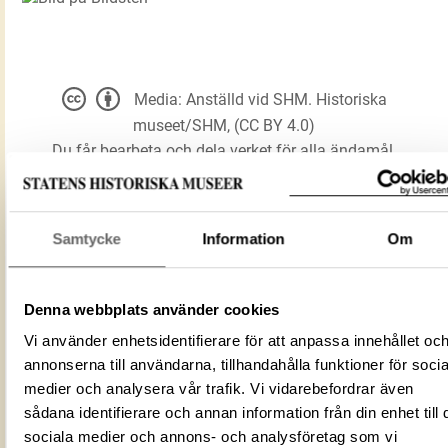
Media: Anställd vid SHM. Historiska
museet/SHM, (CC BY 4.0)
Du får bearbeta och dela verket för alla ändamål,
även kommersiella, så länge du anger
upphovsperson och licensgivare.
Samtycke
Information
Om
LADDA NER MEDIA
Denna webbplats använder cookies
Vi använder enhetsidentifierare för att anpassa innehållet oc
Förmålsbenämning
Bildsten
annonserna till användarna, tillhandahålla funktioner för socia
Föremålsnummer
44510_HST
medier och analysera vår trafik. Vi vidarebefordrar även
ID‑nummer
43ADB967-A0A7-4121-B72E-88F1990F
sådana identifierare och annan information från din enhet till 
Fotograf
Anställd vid SHM
sociala medier och annons- och analysföretag som vi