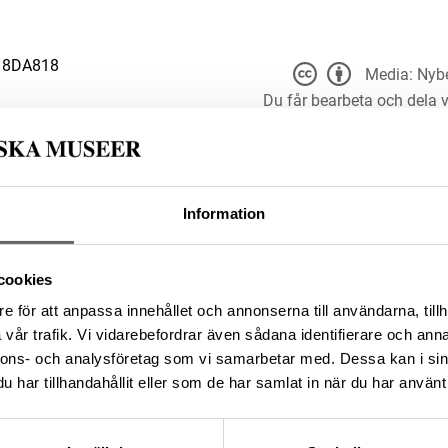
18DA818
Media: Nybe
Du får bearbeta och dela v
du anger
t för alla ändamål, även
er upphovsperson och licensgivare.
 4.0
Information
3EDED35-69C8-4737-8FFE-
cookies
e för att anpassa innehållet och annonserna till användarna, tillh
da enligt licensen CC0.
vår trafik. Vi vidarebefordrar även sådana identifierare och anna
nnons- och analysföretag som vi samarbetar med. Dessa kan i sin
har tillhandahållit eller som de har samlat in när du har använt 