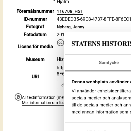
Hjälm
Föremålsnummer
116708_HST
ID‑nummer
43EDED35-69C8-4737-8FFE-8F6EC
Fotograf
Nyberg, Jenny
Fotodatum
2017-01-25
Du får bearbeta och dela verke
Licens för media
kommersiella, så länge du ang
CC BY 4.0 International CC BY
Historiska museet
Museum
Samtycke
https://samlingar.shm.se/media/4
8F6EC18DA818
URI
Denna webbplats använder 
Kopiera URI
Vi använder enhetsidentifierar
All textinformation (metadata) på denna sida är fri att använ
sociala medier och analysera 
Mer information om licenser hos Statens historiska museer.
till de sociala medier och a
med annan information som du 
Samtyckesval