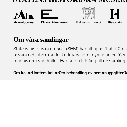
Om våra samlingar
Statens historiska museer (SHM) har till uppgift att främ
bevara och utveckla det kulturarv som myndigheten förva
människor i samhället. Här får du tillgång till de samling
Om kakor
Hantera kakor
Om behandling av personuppgifter
R
Teknisk support:
digitalcollections@shm.se