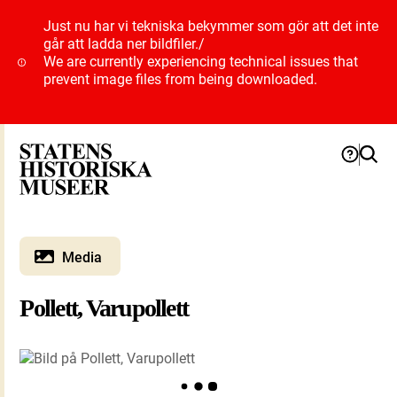
Just nu har vi tekniska bekymmer som gör att det inte
går att ladda ner bildfiler.
/
We are currently experiencing technical issues that
prevent image files from being downloaded.
Media
Pollett, Varupollett