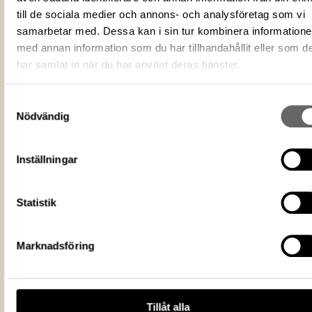
ID‑nummer
45ab696b-ee78-45bf-b336-2ccb58307c
till de sociala medier och annons- och analysföretag som vi
Fotograf
Landgren, Angelica
samarbetar med. Dessa kan i sin tur kombinera information
Fotodatum
2025
med annan information som du har tillhandahållit eller som d
Du får bearbeta och dela verket för
har samlat in när du har använt deras tjänster.
ändamål, även kommersiella, så l
Licens för media
du anger upphovsperson och
licensgivare. CC BY 4.0 Internatio
Samtyckesval
CC BY 4.0
Nödvändig
Ekonomiska museet - Kungliga
Museum
myntkabinettet
Inställningar
https://samlingar.shm.se/media/45ab
ee78-45bf-b336-2ccb58307cf2
URI
Statistik
Kopiera URI
All textinformation (metadata) på denna sida är fri att använda e
Marknadsföring
licensen CC0.
Mer information om licenser hos Statens historiska museer.
Tillåt alla