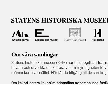
Om våra samlingar
Statens historiska museer (SHM) har till uppgift att främ
bevara och utveckla det kulturarv som myndigheten förva
människor i samhället. Här får du tillgång till de samling
Om kakor
Hantera kakor
Om behandling av personuppgifter
R
Teknisk support:
digitalcollections@shm.se