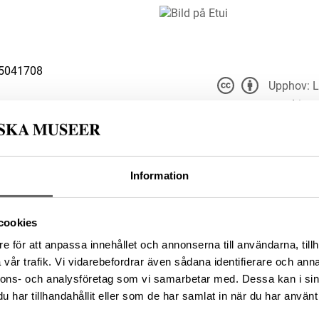
5041708
Upphov: L
Livr
Du får bearbeta och dela v
du anger
t för alla ändamål, även
er upphovsperson och licensgivare.
 4.0
Information
46495732-B0A2-4C5D-A8C3-
cookies
e för att anpassa innehållet och annonserna till användarna, tillh
vår trafik. Vi vidarebefordrar även sådana identifierare och anna
nnons- och analysföretag som vi samarbetar med. Dessa kan i sin
da enligt licensen CC0.
har tillhandahållit eller som de har samlat in när du har använt 