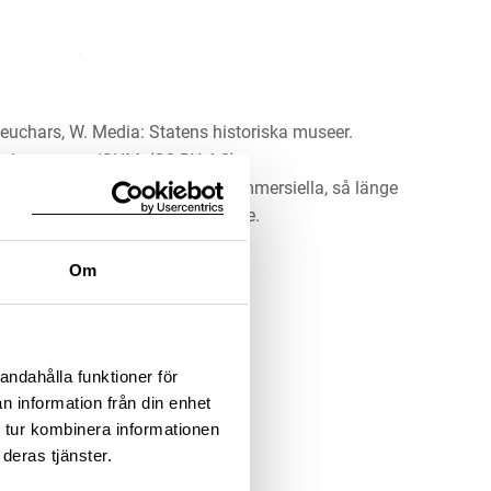
euchars, W. Media: Statens historiska museer.
ustkammaren/SHM, (CC BY 4.0)
erket för alla ändamål, även kommersiella, så länge
 upphovsperson och licensgivare.
Om
LADDA NER MEDIA
andahålla funktioner för
n information från din enhet
 tur kombinera informationen
deras tjänster.