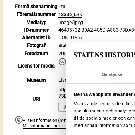
Förmålsbenämning
Etui
Föremålsnummer
12336_LRK
Mediatyp
image/jpeg
ID‑nummer
46495732-B0A2-4C5D-A8C3-73DA8
Alternativt ID
DOK 01967
Fotograf
Statens historiska museer
Fotodatum
2004
Du får bearbeta och dela verke
Licens för media
kommersiella, så länge du ang
CC BY 4.0 International CC BY
Samtycke
Livrustkammaren
Museum
https://samlingar.shm.se/media/
Denna webbplats använder 
73DA85041708
URI
Vi använder enhetsidentifierar
Kopiera URI
sociala medier och analysera 
till de sociala medier och a
All textinformation (metadata) på denna sida är fri att använ
med annan information som du 
Mer information om licenser hos Statens historiska museer.