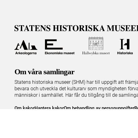
Om våra samlingar
Statens historiska museer (SHM) har till uppgift att främ
bevara och utveckla det kulturarv som myndigheten förva
människor i samhället. Här får du tillgång till de samling
Om kakor
Hantera kakor
Om behandling av personuppgifter
R
Teknisk support:
digitalcollections@shm.se