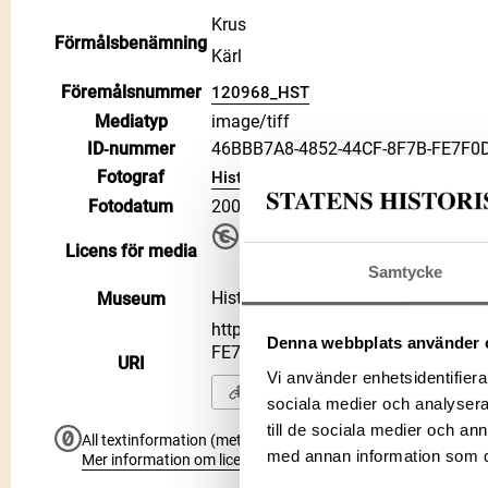
Krus
Förmålsbenämning
Kärl
Föremålsnummer
120968_HST
Mediatyp
image/tiff
ID‑nummer
46BBB7A8-4852-44CF-8F7B-FE7F0
Fotograf
Historiska museet
Fotodatum
2003-03-11
Upphovsrätten till detta verk har gåt
Licens för media
använda på alla sätt. Ange gärna 
Samtycke
Public Domain Mark PDM
Historiska museet
Museum
https://samlingar.shm.se/media/
Denna webbplats använder 
FE7F0D53B3A9
URI
Vi använder enhetsidentifierar
Kopiera URI
sociala medier och analysera 
till de sociala medier och a
All textinformation (metadata) på denna sida är fri att använ
med annan information som du 
Mer information om licenser hos Statens historiska museer.