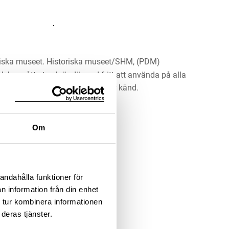
riska museet. Historiska museet/SHM, (PDM)
rk har gått ut och är därmed fritt att använda på alla
ärna upphovsperson om denne är känd.
LADDA NER MEDIA
Om
andahålla funktioner för
n information från din enhet
 tur kombinera informationen
deras tjänster.