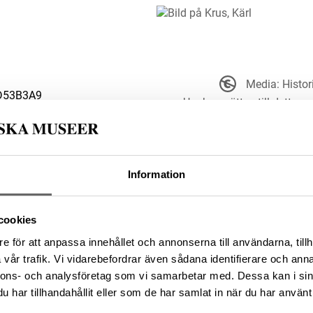
Media: Histo
D53B3A9
Upphovsrätten till detta ve
sätt. Ange g
t ut och är därmed fritt att
upphovsperson om denne är känd.
Information
46BBB7A8-4852-44CF-8F7B-
cookies
e för att anpassa innehållet och annonserna till användarna, tillh
vår trafik. Vi vidarebefordrar även sådana identifierare och anna
nnons- och analysföretag som vi samarbetar med. Dessa kan i sin
da enligt licensen CC0.
har tillhandahållit eller som de har samlat in när du har använt 