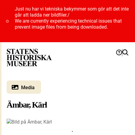
Just nu har vi tekniska bekymmer som gör att det inte
går att ladda ner bildfiler.
/
We are currently experiencing technical issues that
prevent image files from being downloaded.
Media
Ämbar, Kärl