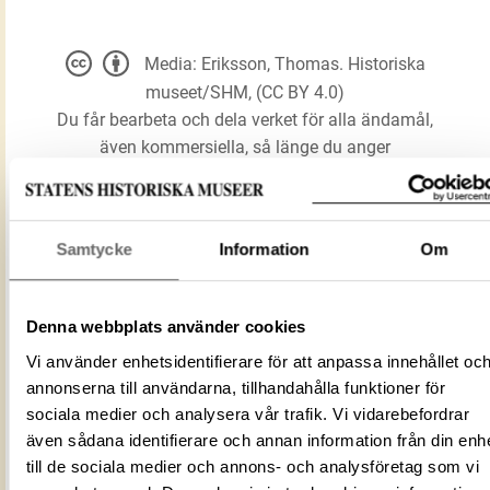
Media: Eriksson, Thomas. Historiska
museet/SHM, (CC BY 4.0)
Du får bearbeta och dela verket för alla ändamål,
även kommersiella, så länge du anger
upphovsperson och licensgivare.
LADDA NER MEDIA
Samtycke
Information
Om
Denna webbplats använder cookies
Ämbar
Vi använder enhetsidentifierare för att anpassa innehållet oc
Förmålsbenämning
Kärl
annonserna till användarna, tillhandahålla funktioner för
Föremålsnummer
96979_HST
sociala medier och analysera vår trafik. Vi vidarebefordrar
även sådana identifierare och annan information från din enh
Mediatyp
image/jpeg
till de sociala medier och annons- och analysföretag som vi
ID‑nummer
484db142-7c1f-44f8-90db-00e6c9b3bc