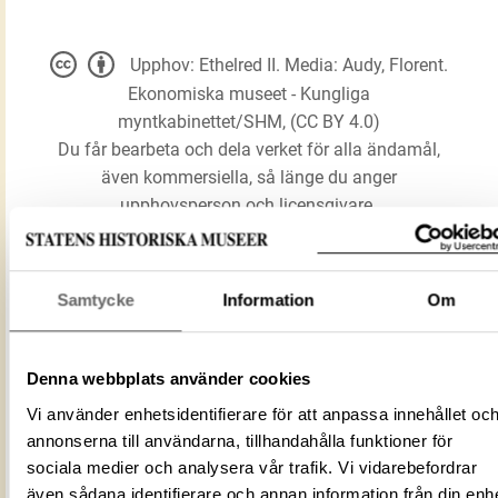
Upphov: Ethelred II. Media: Audy, Florent.
Ekonomiska museet - Kungliga
myntkabinettet/SHM, (CC BY 4.0)
Du får bearbeta och dela verket för alla ändamål,
även kommersiella, så länge du anger
upphovsperson och licensgivare.
LADDA NER MEDIA
Samtycke
Information
Om
Mynt
Denna webbplats använder cookies
Förmålsbenämning
Crux typ
Vi använder enhetsidentifierare för att anpassa innehållet oc
annonserna till användarna, tillhandahålla funktioner för
Föremålsnummer
3004054
sociala medier och analysera vår trafik. Vi vidarebefordrar
Mediatyp
image/jpeg
även sådana identifierare och annan information från din enh