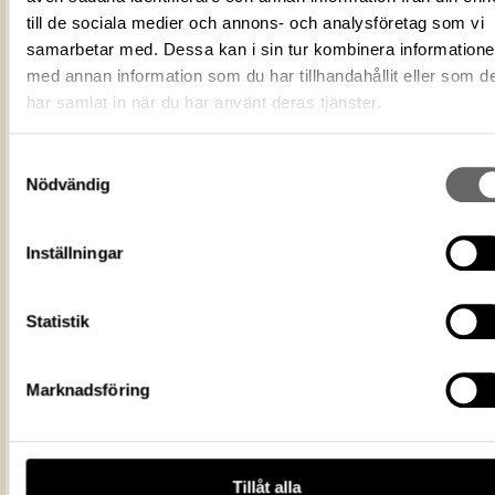
ID‑nummer
487d7460-0b31-4b2f-8cea-f69526615
till de sociala medier och annons- och analysföretag som vi
Fotograf
Audy, Florent
samarbetar med. Dessa kan i sin tur kombinera information
Fotodatum
2019
med annan information som du har tillhandahållit eller som d
Du får bearbeta och dela verket för
har samlat in när du har använt deras tjänster.
ändamål, även kommersiella, så l
Licens för media
du anger upphovsperson och
licensgivare. CC BY 4.0 Internatio
Samtyckesval
CC BY 4.0
Nödvändig
Ekonomiska museet - Kungliga
Museum
myntkabinettet
Inställningar
https://samlingar.shm.se/media/487d
0b31-4b2f-8cea-f69526615ba2
URI
Statistik
Kopiera URI
All textinformation (metadata) på denna sida är fri att använda e
Marknadsföring
licensen CC0.
Mer information om licenser hos Statens historiska museer.
Tillåt alla