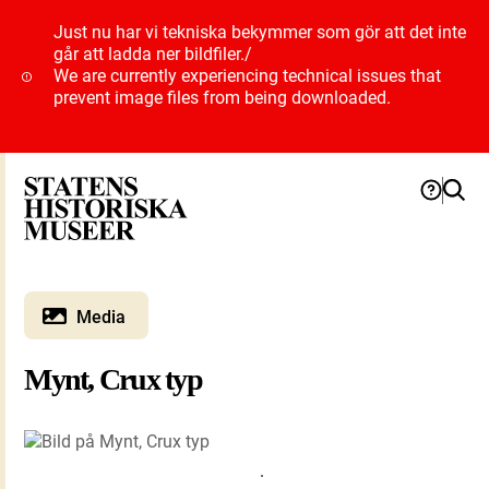
Just nu har vi tekniska bekymmer som gör att det inte
går att ladda ner bildfiler.
/
We are currently experiencing technical issues that
prevent image files from being downloaded.
Media
Mynt, Crux typ