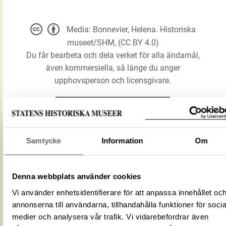
Media: Bonnevier, Helena. Historiska
museet/SHM, (CC BY 4.0)
Du får bearbeta och dela verket för alla ändamål,
även kommersiella, så länge du anger
upphovsperson och licensgivare.
LADDA NER MEDIA
Samtycke
Information
Om
Völvestav
Förmålsbenämning
Stav
Denna webbplats använder cookies
Föremålsnummer
969400_HST
Vi använder enhetsidentifierare för att anpassa innehållet oc
ID‑nummer
4B5E764B-3917-46C1-9644-787F9C0C
annonserna till användarna, tillhandahålla funktioner för socia
Alternativt ID
DIG 53877
medier och analysera vår trafik. Vi vidarebefordrar även