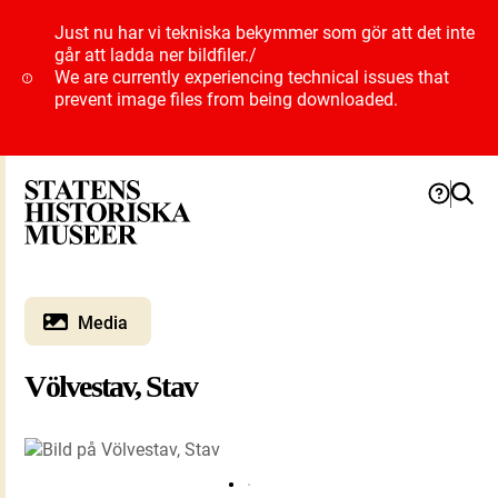
Just nu har vi tekniska bekymmer som gör att det inte
går att ladda ner bildfiler.
/
We are currently experiencing technical issues that
prevent image files from being downloaded.
Media
Völvestav, Stav