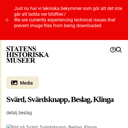
Just nu har vi tekniska bekymmer som gör att det inte
går att ladda ner bildfiler.
/
We are currently experiencing technical issues that
prevent image files from being downloaded.
Media
Svärd, Svärdsknapp, Beslag, Klinga
detalj beslag