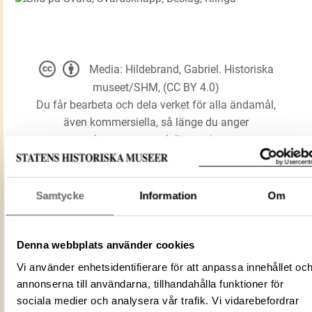
Media: Hildebrand, Gabriel. Historiska
museet/SHM, (CC BY 4.0)
Du får bearbeta och dela verket för alla ändamål,
även kommersiella, så länge du anger
upphovsperson och licensgivare.
LADDA NER MEDIA
Samtycke
Information
Om
Denna webbplats använder cookies
Svärd
Vi använder enhetsidentifierare för att anpassa innehållet oc
Svärdsknapp
Förmålsbenämning
annonserna till användarna, tillhandahålla funktioner för
Beslag
sociala medier och analysera vår trafik. Vi vidarebefordrar
Klinga