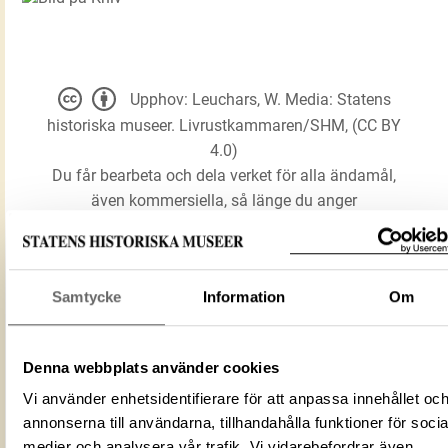
Upphov: Leuchars, W. Media: Statens
historiska museer. Livrustkammaren/SHM, (CC BY
4.0)
Du får bearbeta och dela verket för alla ändamål,
även kommersiella, så länge du anger
upphovsperson och licensgivare.
LADDA NER MEDIA
Samtycke
Information
Om
Denna webbplats använder cookies
Förmålsbenämning
Kniv
Vi använder enhetsidentifierare för att anpassa innehållet oc
Föremålsnummer
12383_LRK
annonserna till användarna, tillhandahålla funktioner för socia
Mediatyp
image/jpeg
medier och analysera vår trafik. Vi vidarebefordrar även