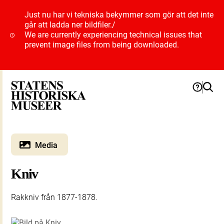
Just nu har vi tekniska bekymmer som gör att det inte
går att ladda ner bildfiler.
/
We are currently experiencing technical issues that
prevent image files from being downloaded.
Media
Kniv
Rakkniv från 1877-1878.