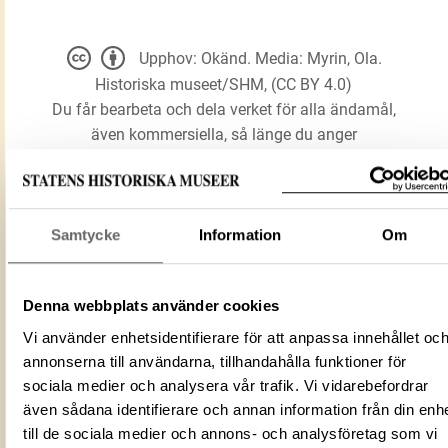
Upphov: Okänd. Media: Myrin, Ola.
Historiska museet/SHM, (CC BY 4.0)
Du får bearbeta och dela verket för alla ändamål,
även kommersiella, så länge du anger
upphovsperson och licensgivare.
LADDA NER MEDIA
Samtycke
Information
Om
Denna webbplats använder cookies
Mynt
Förmålsbenämning
Vi använder enhetsidentifierare för att anpassa innehållet oc
Hedebymynt
annonserna till användarna, tillhandahålla funktioner för
Föremålsnummer
300050_KMK
sociala medier och analysera vår trafik. Vi vidarebefordrar
ID‑nummer
557f162a-1b46-4e59-b4b2-77b1349ca
även sådana identifierare och annan information från din enh
Alternativt ID
DIG 56190
till de sociala medier och annons- och analysföretag som vi