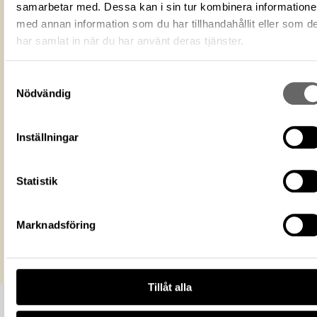
Fotograf
Myrin, Ola
samarbetar med. Dessa kan i sin tur kombinera information
Fotodatum
2020
med annan information som du har tillhandahållit eller som d
har samlat in när du har använt deras tjänster.
Du får bearbeta och dela verket för
ändamål, även kommersiella, så l
Licens för media
du anger upphovsperson och
licensgivare. CC BY 4.0 Internatio
Samtyckesval
CC BY 4.0
Nödvändig
Historiska museet
Museum
https://samlingar.shm.se/media/557f1
Inställningar
1b46-4e59-b4b2-77b1349ca573
URI
Kopiera URI
Statistik
All textinformation (metadata) på denna sida är fri att använda e
licensen CC0.
Marknadsföring
Mer information om licenser hos Statens historiska museer.
Tillåt alla