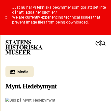
Just nu har vi tekniska bekymmer som gör att det inte
går att ladda ner bildfiler.
/
We are currently experiencing technical issues that
prevent image files from being downloaded.
Media
Mynt, Hedebymynt