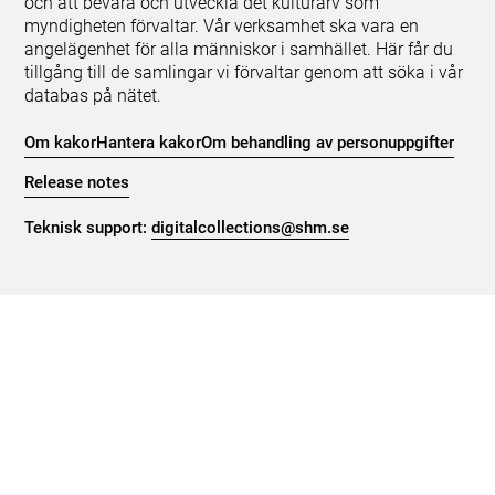
och att bevara och utveckla det kulturarv som
myndigheten förvaltar. Vår verksamhet ska vara en
angelägenhet för alla människor i samhället. Här får du
tillgång till de samlingar vi förvaltar genom att söka i vår
databas på nätet.
Om kakor
Hantera kakor
Om behandling av personuppgifter
Release notes
Teknisk support:
digitalcollections@shm.se