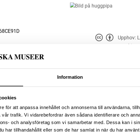
968CE91D
Upphov: L
Livr
Du får bearbeta och dela v
du anger
t för alla ändamål, även
er upphovsperson och licensgivare.
 4.0
Information
570C1706-BD4B-406B-BB55-
cookies
e för att anpassa innehållet och annonserna till användarna, tillh
vår trafik. Vi vidarebefordrar även sådana identifierare och anna
nnons- och analysföretag som vi samarbetar med. Dessa kan i sin
da enligt licensen CC0.
har tillhandahållit eller som de har samlat in när du har använt 