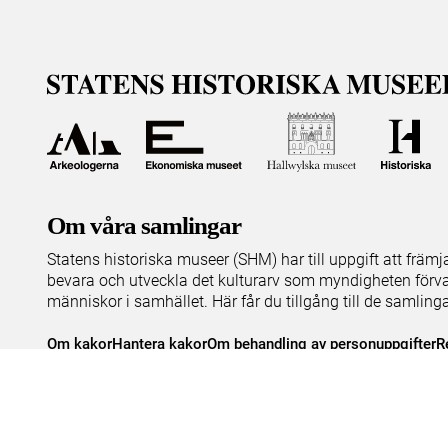
Om våra samlingar
Statens historiska museer (SHM) har till uppgift att främ
bevara och utveckla det kulturarv som myndigheten förva
människor i samhället. Här får du tillgång till de samling
Om kakor
Hantera kakor
Om behandling av personuppgifter
R
Teknisk support:
digitalcollections@shm.se