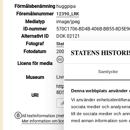
Förmålsbenämning
huggpipa
Föremålsnummer
12390_LRK
Mediatyp
image/jpeg
ID‑nummer
570C1706-BD4B-406B-BB55-8D5E
Alternativt ID
DOK 02121
Fotograf
Statens historiska museer
Fotodatum
2004
Du får bearbeta och dela verke
Licens för media
kommersiella, så länge du ang
CC BY 4.0 International CC BY
Samtycke
Livrustkammaren
Museum
https://samlingar.shm.se/media/
Denna webbplats använder 
8D5E968CE91D
URI
Vi använder enhetsidentifierar
Kopiera URI
sociala medier och analysera 
till de sociala medier och a
All textinformation (metadata) på denna sida är fri att använ
med annan information som du 
Mer information om licenser hos Statens historiska museer.