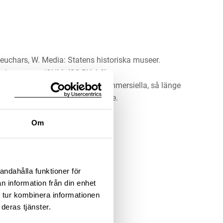
euchars, W. Media: Statens historiska museer.
ustkammaren/SHM, (CC BY 4.0)
erket för alla ändamål, även kommersiella, så länge
 upphovsperson och licensgivare.
Om
LADDA NER MEDIA
andahålla funktioner för
n information från din enhet
 tur kombinera informationen
deras tjänster.