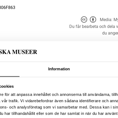
806F863
Media: My
Du får bearbeta och dela v
du anger
t för alla ändamål, även
er upphovsperson och licensgivare.
 4.0
Information
5913AD5E-8ABE-4816-AEF4-
cookies
e för att anpassa innehållet och annonserna till användarna, tillh
vår trafik. Vi vidarebefordrar även sådana identifierare och anna
nnons- och analysföretag som vi samarbetar med. Dessa kan i sin
da enligt licensen CC0.
har tillhandahållit eller som de har samlat in när du har använt 