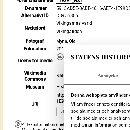
Föremålsnummer
419394_HST
ID‑nummer
5913AD5E-8ABE-4816-AEF4-1E99D
Alternativt ID
DIG 55365
Vikingarnas värld
Nyckelord
Vikingatiden
Fotograf
Myrin, Ola
Fotodatum
2019
Du får bearbeta och dela verke
Licens för media
kommersiella, så länge du ang
CC BY 4.0 International CC BY
Wikimedia
Nål på Wikimedia Commons
Samtycke
Commons
Historiska museet
Museum
https://samlingar.shm.se/media/
Denna webbplats använder 
1E99D806F863
URI
Vi använder enhetsidentifierar
sociala medier och analysera 
Kopiera URI
till de sociala medier och a
All textinformation (metadata) på denna sida är fri att använ
med annan information som du 
Mer information om licenser hos Statens historiska museer.