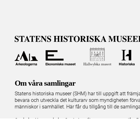
Om våra samlingar
Statens historiska museer (SHM) har till uppgift att främ
bevara och utveckla det kulturarv som myndigheten förva
människor i samhället. Här får du tillgång till de samling
Om kakor
Hantera kakor
Om behandling av personuppgifter
R
Teknisk support:
digitalcollections@shm.se