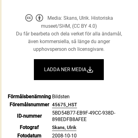
Media: Skans, Ulrik. Historiska
museet/SHM, (CC BY 4.0)
Du får bearbeta och dela verket för alla ändamål,
även kommersiella, så länge du anger
upphovsperson och licensgivare.
LADDA NER MEDIA
Förmålsbenämning
Bildsten
Föremålsnummer
45675_HST
5BD54B77-EB9F-49CC-938D-
ID‑nummer
898EDFB8AFEE
Fotograf
Skans, Ulrik
Fotodatum
2008-10-10