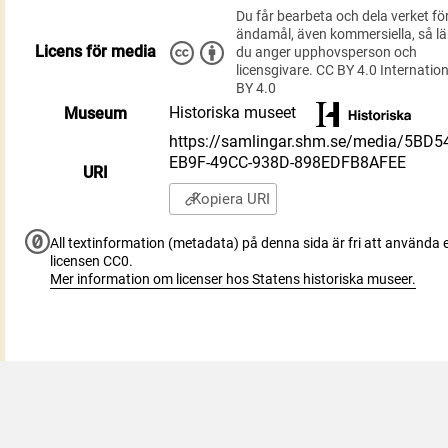
Du får bearbeta och dela verket för
ändamål, även kommersiella, så l
Licens för media
du anger upphovsperson och
licensgivare. CC BY 4.0 Internatio
BY 4.0
Historiska museet
Museum
https://samlingar.shm.se/media/5BD5
EB9F-49CC-938D-898EDFB8AFEE
URI
Kopiera URI
All textinformation (metadata) på denna sida är fri att använda e
licensen CC0.
Mer information om licenser hos Statens historiska museer.