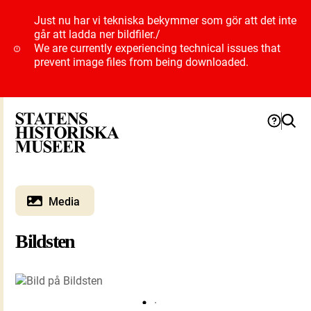
Just nu har vi tekniska bekymmer som gör att det inte
går att ladda ner bildfiler.
/
We are currently experiencing technical issues that
prevent image files from being downloaded.
Media
Bildsten