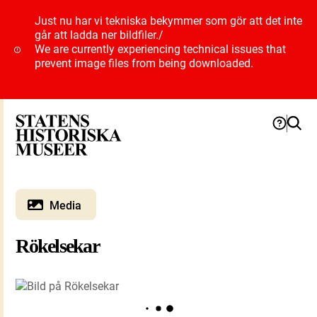
Just nu har vi tekniska bekymmer som gör att det inte
går att ladda ner bildfiler.
/
We are currently experiencing technical issues that
prevent image files from being downloaded.
Media
Rökelsekar