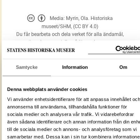
Media: Myrin, Ola. Historiska
museet/SHM, (CC BY 4.0)
Du får bearbeta och dela verket för alla ändamål,
även kommersiella, så länge du anger
upphovsperson och licensgivare.
Samtycke
Information
Om
LADDA NER MEDIA
Denna webbplats använder cookies
Förmålsbenämning
Rökelsekar
Vi använder enhetsidentifierare för att anpassa innehållet oc
Föremålsnummer
114606_HST
annonserna till användarna, tillhandahålla funktioner för
sociala medier och analysera vår trafik. Vi vidarebefordrar
ID‑nummer
5f0240d9-f201-43b7-ade2-f80dd8fe0e
även sådana identifierare och annan information från din enh
Alternativt ID
DIG 90022
till de sociala medier och annons- och analysföretag som vi
Fotograf
Myrin, Ola
samarbetar med. Dessa kan i sin tur kombinera information
Fotodatum
2022