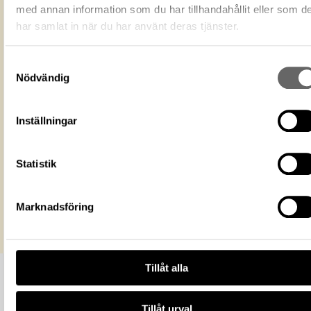
med annan information som du har tillhandahållit eller som d
Du får bearbeta och dela verket för
har samlat in när du har använt deras tjänster.
ändamål, även kommersiella, så l
Licens för media
du anger upphovsperson och
licensgivare. CC BY 4.0 Internatio
Samtyckesval
CC BY 4.0
Nödvändig
Historiska museet
Museum
https://samlingar.shm.se/media/5f024
f201-43b7-ade2-f80dd8fe0ec6
Inställningar
URI
Kopiera URI
Statistik
All textinformation (metadata) på denna sida är fri att använda e
licensen CC0.
Mer information om licenser hos Statens historiska museer.
Marknadsföring
Tillåt alla
Tillåt urval