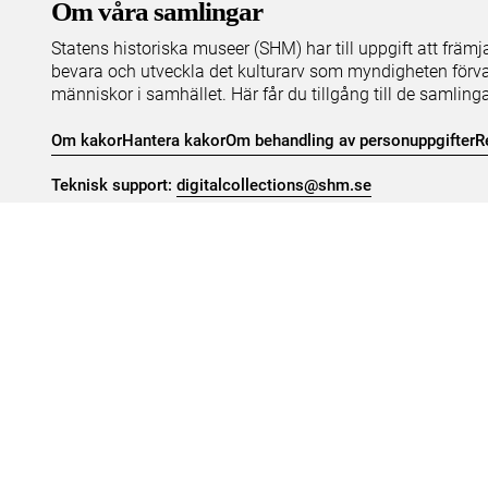
Om våra samlingar
Statens historiska museer (SHM) har till uppgift att främ
bevara och utveckla det kulturarv som myndigheten förva
människor i samhället. Här får du tillgång till de samling
Om kakor
Hantera kakor
Om behandling av personuppgifter
R
Teknisk support:
digitalcollections@shm.se