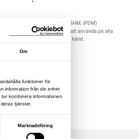
riska museet. Historiska museet/SHM, (PDM)
rk har gått ut och är därmed fritt att använda på alla
ärna upphovsperson om denne är känd.
Om
LADDA NER MEDIA
andahålla funktioner för
n information från din enhet
 tur kombinera informationen
deras tjänster.
Marknadsföring