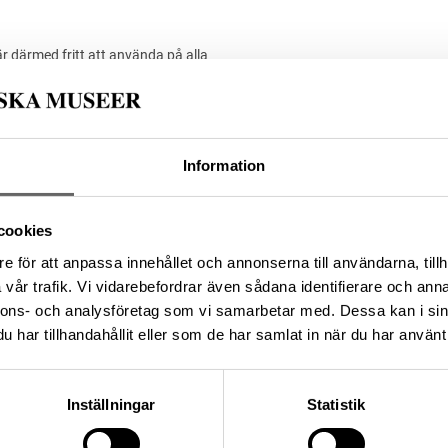
är därmed fritt att använda på alla
är känd. Public Domain Mark PDM
Media: Histo
Upphovsrätten till detta ve
sätt. Ange g
-7593-489D-A3EC-
Information
cookies
da enligt licensen CC0.
e för att anpassa innehållet och annonserna till användarna, tillh
vår trafik. Vi vidarebefordrar även sådana identifierare och anna
nnons- och analysföretag som vi samarbetar med. Dessa kan i sin
har tillhandahållit eller som de har samlat in när du har använt 
Inställningar
Statistik