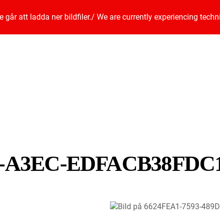
går att ladda ner bildfiler.
/
We are currently experiencing techn
9D-A3EC-EDFACB38FDC
1