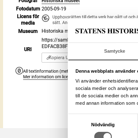
Fotograf
Historiska museet
Fotodatum
2005-09-19
Licens för
Upphovsrätten till detta verk har gått ut och 
media
sätt. Ange gärna upphovsperson om denne 
Historiska museet
Museum
https://samlingar.shm.se/media/6624FEA1
EDFACB38FDC1
URI
Samtycke
Kopiera URI
Denna webbplats använder 
All textinformation (metadata) på denna sida är fri att använ
Mer information om licenser hos Statens historiska museer.
Vi använder enhetsidentifierar
sociala medier och analysera 
till de sociala medier och a
med annan information som du 
Samtyckesval
Nödvändig