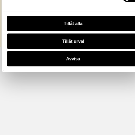
All textinformation (metadata) på denna sida är fri att använda e
licensen CC0.
Mer information om licenser hos Statens historiska museer.
Tillåt alla
Tillåt urval
Avvisa