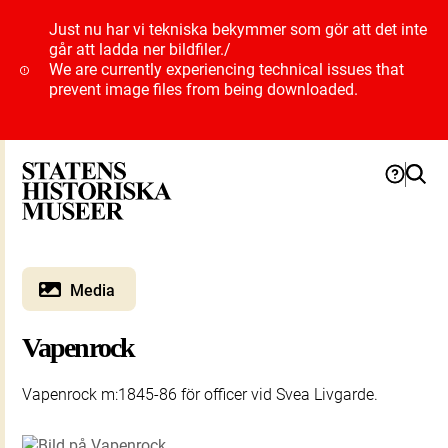
Just nu har vi tekniska bekymmer som gör att det inte
går att ladda ner bildfiler.
/
We are currently experiencing technical issues that
prevent image files from being downloaded.
Media
Vapenrock
Vapenrock m:1845-86 för officer vid Svea Livgarde.