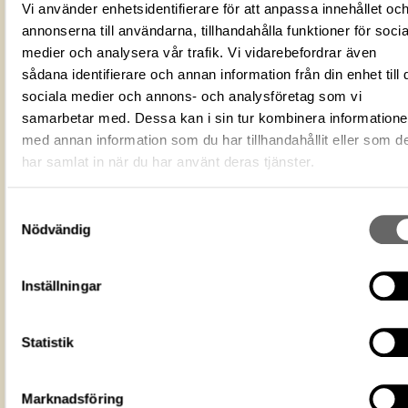
68B900CF-EBA5-434D-BF96-
Vi använder enhetsidentifierare för att anpassa innehållet oc
ID‑nummer
07B60D0E40C5
annonserna till användarna, tillhandahålla funktioner för socia
Alternativt ID
DOK 4041
medier och analysera vår trafik. Vi vidarebefordrar även
Uniformer
sådana identifierare och annan information från din enhet till 
sociala medier och annons- och analysföretag som vi
MEA
Nyckelord
samarbetar med. Dessa kan i sin tur kombinera information
Svenska uniformer
med annan information som du har tillhandahållit eller som d
Föremålsbild
har samlat in när du har använt deras tjänster.
Fotograf
Livrustkammaren
Fotodatum
2013
Samtyckesval
Nödvändig
Du får bearbeta och dela verket för
ändamål, även kommersiella, så l
Licens för media
du anger upphovsperson och
licensgivare. CC BY 4.0 Internatio
Inställningar
BY 4.0
Livrustkammaren
Museum
Statistik
https://samlingar.shm.se/media/68B9
EBA5-434D-BF96-07B60D0E40C5
URI
Marknadsföring
Kopiera URI