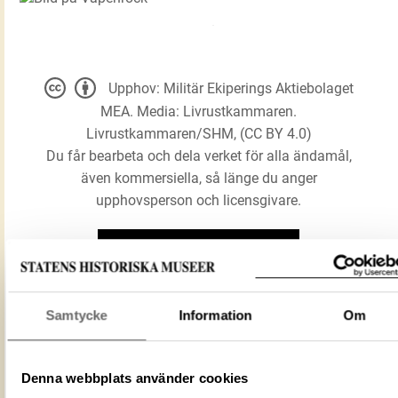
Upphov: Militär Ekiperings Aktiebolaget
MEA. Media: Livrustkammaren.
Livrustkammaren/SHM, (CC BY 4.0)
Du får bearbeta och dela verket för alla ändamål,
även kommersiella, så länge du anger
upphovsperson och licensgivare.
LADDA NER MEDIA
Samtycke
Information
Om
Förmålsbenämning
Vapenrock
Föremålsnummer
12630_LRK
Denna webbplats använder cookies
Mediatyp
image/jpeg