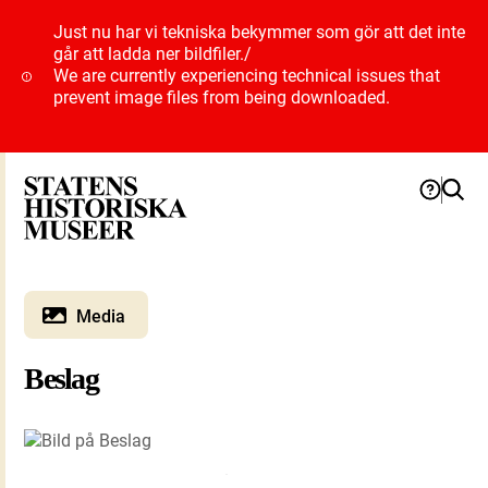
Just nu har vi tekniska bekymmer som gör att det inte
går att ladda ner bildfiler.
/
We are currently experiencing technical issues that
prevent image files from being downloaded.
Media
Beslag