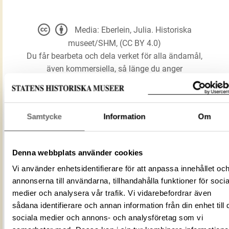
Media: Eberlein, Julia. Historiska
museet/SHM, (CC BY 4.0)
Du får bearbeta och dela verket för alla ändamål,
även kommersiella, så länge du anger
upphovsperson och licensgivare.
LADDA NER MEDIA
Samtycke
Information
Om
Denna webbplats använder cookies
Förmålsbenämning
Beslag
Vi använder enhetsidentifierare för att anpassa innehållet oc
Föremålsnummer
885137_HST
annonserna till användarna, tillhandahålla funktioner för socia
6D34AA78-47C6-4BCC-ABE9-
ID‑nummer
medier och analysera vår trafik. Vi vidarebefordrar även
6AFEE1A43D49
sådana identifierare och annan information från din enhet till 
Fotograf
Eberlein, Julia
sociala medier och annons- och analysföretag som vi
Fotodatum
2014-08-14