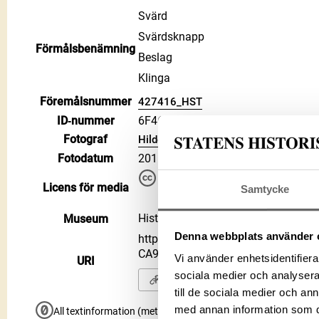
Svärd
Svärdsknapp
Förmålsbenämning
Beslag
Klinga
Föremålsnummer
427416_HST
ID‑nummer
6F468E8F-7632-4543-B038-CA9C6
Fotograf
Hildebrand, Gabriel
Fotodatum
2011-10-21
Du får bearbeta och dela verke
Licens för media
kommersiella, så länge du ang
Samtycke
CC BY 4.0 International CC BY
Historiska museet
Museum
Denna webbplats använder 
https://samlingar.shm.se/media/6
CA9C6C7A9187
Vi använder enhetsidentifierar
URI
sociala medier och analysera 
Kopiera URI
till de sociala medier och a
med annan information som du 
All textinformation (metadata) på denna sida är fri att använ