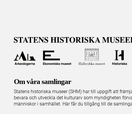
Om våra samlingar
Statens historiska museer (SHM) har till uppgift att främ
bevara och utveckla det kulturarv som myndigheten förva
människor i samhället. Här får du tillgång till de samling
Om kakor
Hantera kakor
Om behandling av personuppgifter
R
Teknisk support:
digitalcollections@shm.se