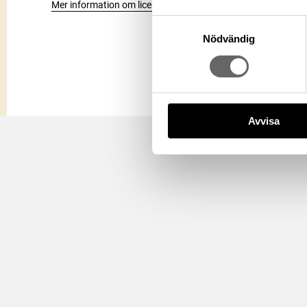
Mer information om licenser hos Statens historiska museer.
Samtyckesval
Nödvändig
Avvisa