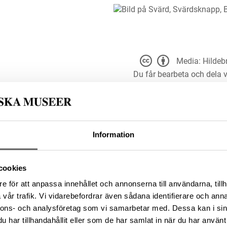
Media: Hildeb
Du får bearbeta och dela v
C7A9187
du anger
t för alla ändamål, även
er upphovsperson och licensgivare.
Information
 4.0
cookies
F468E8F-7632-4543-B038-
e för att anpassa innehållet och annonserna till användarna, tillh
vår trafik. Vi vidarebefordrar även sådana identifierare och anna
nnons- och analysföretag som vi samarbetar med. Dessa kan i sin
har tillhandahållit eller som de har samlat in när du har använt 
da enligt licensen CC0.