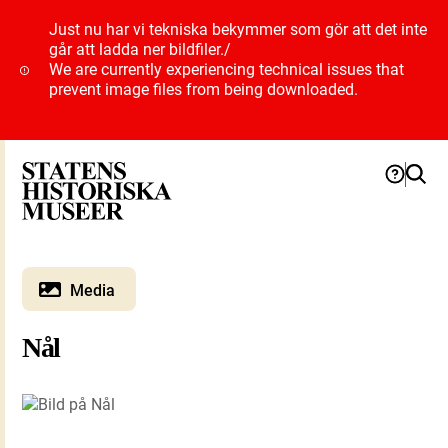
Just nu har vi tekniska bekymmer som gör att det inte
går att ladda ner bildfiler.
/
We are currently experiencing technical issues that
prevent image files from being downloaded.
Media
Nål