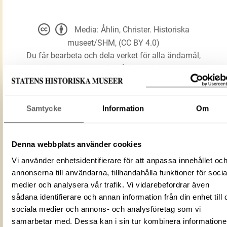
Media: Åhlin, Christer. Historiska
museet/SHM, (CC BY 4.0)
Du får bearbeta och dela verket för alla ändamål,
även kommersiella, så länge du anger
upphovsperson och licensgivare.
Samtycke
Information
Om
LADDA NER MEDIA
Denna webbplats använder cookies
Förmålsbenämning
Nål
Vi använder enhetsidentifierare för att anpassa innehållet oc
Föremålsnummer
419394_HST
annonserna till användarna, tillhandahålla funktioner för socia
medier och analysera vår trafik. Vi vidarebefordrar även
ID‑nummer
6FABAC8E-17A2-486C-A23A-4970C117
sådana identifierare och annan information från din enhet till 
Fotograf
Åhlin, Christer
sociala medier och annons- och analysföretag som vi
Fotodatum
2011-10-20
samarbetar med. Dessa kan i sin tur kombinera information
Du får bearbeta och dela verket för