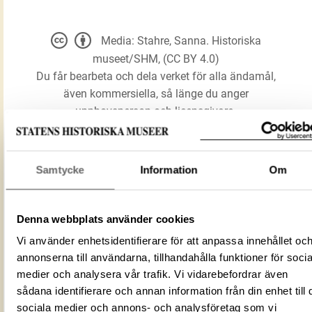
Media: Stahre, Sanna. Historiska
museet/SHM, (CC BY 4.0)
Du får bearbeta och dela verket för alla ändamål,
även kommersiella, så länge du anger
upphovsperson och licensgivare.
LADDA NER MEDIA
Samtycke
Information
Om
Yxa
Denna webbplats använder cookies
Förmålsbenämning
Yxhuvud
Vi använder enhetsidentifierare för att anpassa innehållet oc
annonserna till användarna, tillhandahålla funktioner för socia
Föremålsnummer
450222_HST
medier och analysera vår trafik. Vi vidarebefordrar även
7043C81B-149D-4A5C-81E6-
ID‑nummer
sådana identifierare och annan information från din enhet till 
7B5B08863D53
sociala medier och annons- och analysföretag som vi