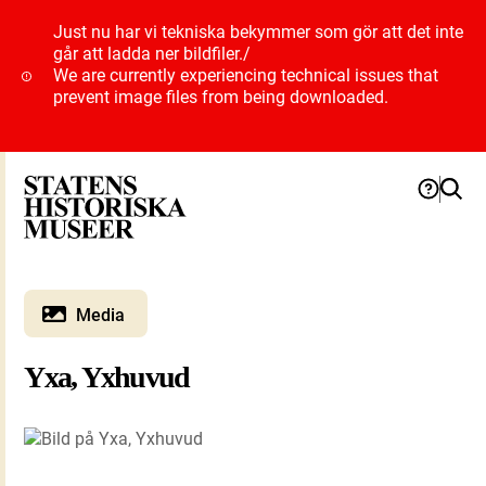
Just nu har vi tekniska bekymmer som gör att det inte
går att ladda ner bildfiler.
/
We are currently experiencing technical issues that
prevent image files from being downloaded.
Media
Yxa, Yxhuvud