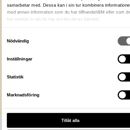
Fotograf
Stahre, Sanna
samarbetar med. Dessa kan i sin tur kombinera information
Fotodatum
2013-04-18
med annan information som du har tillhandahållit eller som d
Du får bearbeta och dela verket för
har samlat in när du har använt deras tjänster.
ändamål, även kommersiella, så l
Licens för media
du anger upphovsperson och
licensgivare. CC BY 4.0 Internatio
Samtyckesval
BY 4.0
Nödvändig
Historiska museet
Museum
https://samlingar.shm.se/media/7043
149D-4A5C-81E6-7B5B08863D53
Inställningar
URI
Kopiera URI
Statistik
All textinformation (metadata) på denna sida är fri att använda e
licensen CC0.
Mer information om licenser hos Statens historiska museer.
Marknadsföring
Tillåt alla