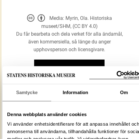
Media: Myrin, Ola. Historiska
museet/SHM, (CC BY 4.0)
Du får bearbeta och dela verket för alla ändamål,
även kommersiella, så länge du anger
upphovsperson och licensgivare.
LADDA NER MEDIA
Samtycke
Information
Om
Förmålsbenämning
Föremål
Föremålsnummer
428055_HST
793991CD-2BF0-4AC5-90C1-
Denna webbplats använder cookies
ID‑nummer
37866B4FDC6E
Vi använder enhetsidentifierare för att anpassa innehållet oc
Alternativt ID
DIG 55426
annonserna till användarna, tillhandahålla funktioner för socia
Vikingarnas värld
medier och analysera vår trafik. Vi vidarebefordrar även