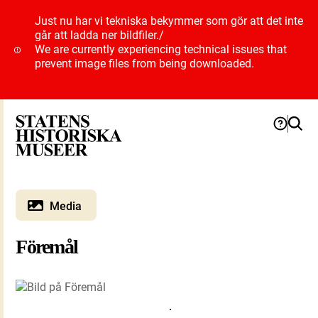
Just nu har vi tekniska bekymmer som gör att det inte
går att ladda ner bildfiler.
/
We are currently experiencing technical issues that
prevent image files from being downloaded.
Media
Föremål