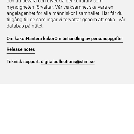
och att bevara och utveckla det kulturarv som
myndigheten förvaltar. Vår verksamhet ska vara en
angelägenhet för alla människor i samhället. Här får du
tillgång till de samlingar vi förvaltar genom att söka i vår
databas på nätet.
Om kakor
Hantera kakor
Om behandling av personuppgifter
Release notes
Teknisk support:
digitalcollections@shm.se