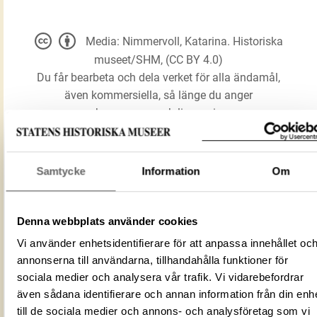
Media: Nimmervoll, Katarina. Historiska
museet/SHM, (CC BY 4.0)
Du får bearbeta och dela verket för alla ändamål,
även kommersiella, så länge du anger
upphovsperson och licensgivare.
LADDA NER MEDIA
Samtycke
Information
Om
Denna webbplats använder cookies
Prakthjälm
Förmålsbenämning
Hjälm
Vi använder enhetsidentifierare för att anpassa innehållet oc
annonserna till användarna, tillhandahålla funktioner för
Föremålsnummer
120458_HST
sociala medier och analysera vår trafik. Vi vidarebefordrar
Mediatyp
image/jpeg
även sådana identifierare och annan information från din enh
ID‑nummer
797594a0-2d1c-4f98-a6dc-14d2235c6
till de sociala medier och annons- och analysföretag som vi