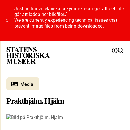
Just nu har vi tekniska bekymmer som gör att det inte
går att ladda ner bildfiler.
/
We are currently experiencing technical issues that
prevent image files from being downloaded.
Media
Prakthjälm, Hjälm