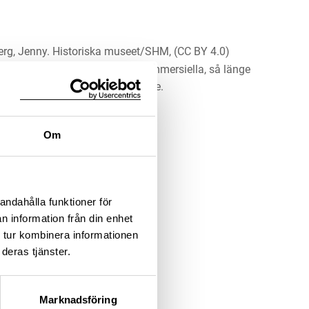
rg, Jenny. Historiska museet/SHM, (CC BY 4.0)
erket för alla ändamål, även kommersiella, så länge
 upphovsperson och licensgivare.
LADDA NER MEDIA
Om
andahålla funktioner för
n information från din enhet
 tur kombinera informationen
deras tjänster.
Marknadsföring