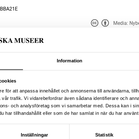
8BBA21E
Media: Nybe
Du får bearbeta och dela v
t för alla ändamål, även
er upphovsperson och licensgivare.
du anger
 4.0
9A45045-CF16-4F69-B777-
Information
cookies
e för att anpassa innehållet och annonserna till användarna, tillh
da enligt licensen CC0.
vår trafik. Vi vidarebefordrar även sådana identifierare och anna
nnons- och analysföretag som vi samarbetar med. Dessa kan i sin
har tillhandahållit eller som de har samlat in när du har använt 
Inställningar
Statistik