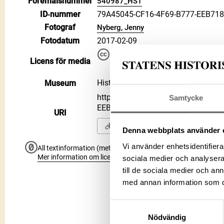
Föremålsnummer
540987_HST
ID‑nummer
79A45045-CF16-4F69-B777-EEB71
Fotograf
Nyberg, Jenny
Fotodatum
2017-02-09
Du får bearbeta och dela verke
Licens för media
kommersiella, så länge du ang
CC BY 4.0 International CC BY
Historiska museet
Museum
https://samlingar.shm.se/media/7
Samtycke
EEB718BBA21E
URI
Kopiera URI
Denna webbplats använder 
Vi använder enhetsidentifierar
All textinformation (metadata) på denna sida är fri att använ
Mer information om licenser hos Statens historiska museer.
sociala medier och analysera 
till de sociala medier och a
med annan information som du 
Samtyckesval
Nödvändig