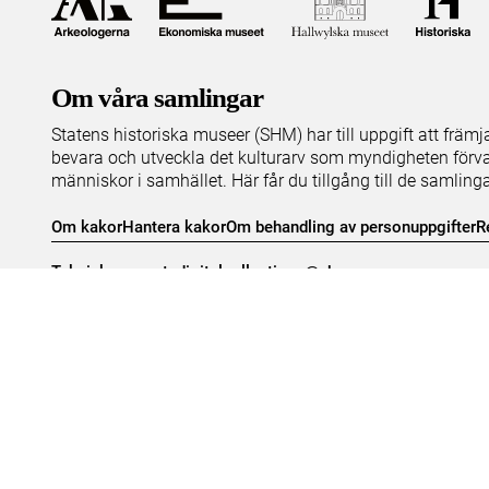
Om våra samlingar
Statens historiska museer (SHM) har till uppgift att främ
bevara och utveckla det kulturarv som myndigheten förva
människor i samhället. Här får du tillgång till de samling
Om kakor
Hantera kakor
Om behandling av personuppgifter
R
Teknisk support:
digitalcollections@shm.se