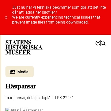
Just nu har vi tekniska bekymmer som gör att det inte
går att ladda ner bildfiler.
/
We are currently experiencing technical issues that
prevent image files from being downloaded.
Media
Hästpansar
manpansar, detalj sidoplåt - LRK 22941