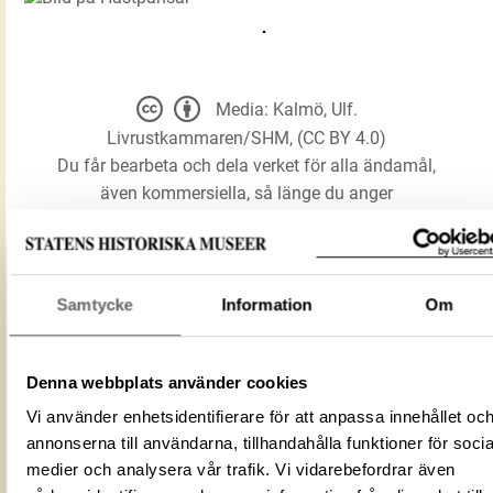
Media: Kalmö, Ulf.
Livrustkammaren/SHM, (CC BY 4.0)
Du får bearbeta och dela verket för alla ändamål,
även kommersiella, så länge du anger
upphovsperson och licensgivare.
LADDA NER MEDIA
Samtycke
Information
Om
Denna webbplats använder cookies
Förmålsbenämning
Hästpansar
Vi använder enhetsidentifierare för att anpassa innehållet oc
Föremålsnummer
22941_LRK
annonserna till användarna, tillhandahålla funktioner för socia
Mediatyp
image/jpeg
medier och analysera vår trafik. Vi vidarebefordrar även
7BCF7272-FB72-42D5-B09A-
ID‑nummer