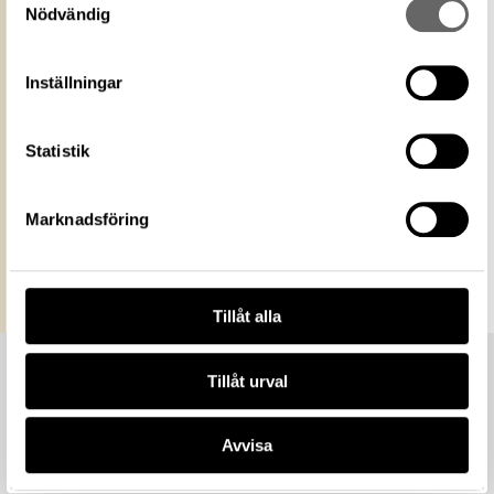
media
Ange gärna upphovsperson om denne är
Nödvändig
känd. Public Domain Mark PDM
Historiska museet
Museum
Inställningar
https://samlingar.shm.se/media/7DE43FB6-
C95B-440F-BC93-A3440701332F
URI
Statistik
Kopiera URI
All textinformation (metadata) på denna sida är fri att
Marknadsföring
använda enligt licensen CC0.
Mer information om licenser hos Statens historiska museer.
Tillåt alla
Tillåt urval
Avvisa