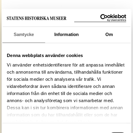
Media: Historiska museet. Historiska
Samtycke
Information
Om
museet/SHM, (PDM)
Upphovsrätten till detta verk har gått ut och är
därmed fritt att använda på alla sätt. Ange gärna
Denna webbplats använder cookies
upphovsperson om denne är känd.
Vi använder enhetsidentifierare för att anpassa innehållet
och annonserna till användarna, tillhandahålla funktioner
LADDA NER MEDIA
för sociala medier och analysera vår trafik. Vi
vidarebefordrar även sådana identifierare och annan
information från din enhet till de sociala medier och
annons- och analysföretag som vi samarbetar med.
ID‑nummer
7DE43FB6-C95B-440F-BC93-A3440701332F
Dessa kan i sin tur kombinera informationen med annan
Fotograf
Historiska museet
information som du har tillhandahållit eller som de har
Fotodatum
2005-12-14
samlat in när du har använt deras tjänster.
Upphovsrätten till detta verk har gått ut och
Licens för
Samtyckesval
är därmed fritt att använda på alla sätt.