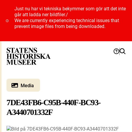
Just nu har vi tekniska bekymmer som gör att det inte
går att ladda ner bildfiler.
/
We are currently experiencing technical issues that
prevent image files from being downloaded.
Media
7DE43FB6-C95B-440F-BC93-
A3440701332F