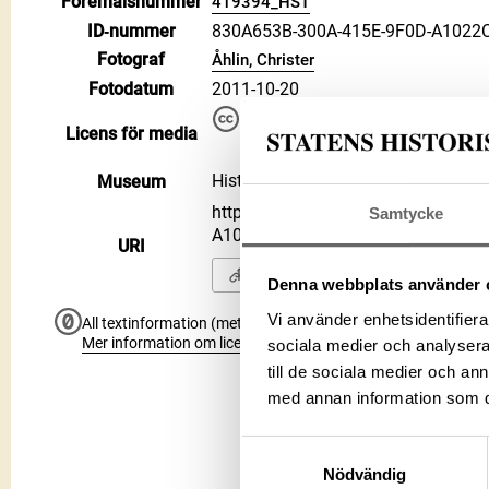
Föremålsnummer
419394_HST
ID‑nummer
830A653B-300A-415E-9F0D-A1022
Fotograf
Åhlin, Christer
Fotodatum
2011-10-20
Du får bearbeta och dela verke
Licens för media
kommersiella, så länge du ang
CC BY 4.0 International CC BY
Historiska museet
Museum
https://samlingar.shm.se/media/8
Samtycke
A1022CD4300B
URI
Kopiera URI
Denna webbplats använder 
Vi använder enhetsidentifierar
All textinformation (metadata) på denna sida är fri att använ
Mer information om licenser hos Statens historiska museer.
sociala medier och analysera 
till de sociala medier och a
med annan information som du 
Samtyckesval
Nödvändig