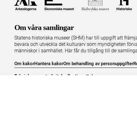
Om våra samlingar
Statens historiska museer (SHM) har till uppgift att främ
bevara och utveckla det kulturarv som myndigheten förva
människor i samhället. Här får du tillgång till de samling
Om kakor
Hantera kakor
Om behandling av personuppgifter
R
Teknisk support:
digitalcollections@shm.se