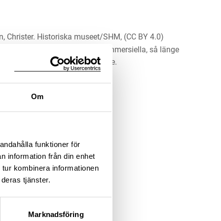
n, Christer. Historiska museet/SHM, (CC BY 4.0)
erket för alla ändamål, även kommersiella, så länge
 upphovsperson och licensgivare.
LADDA NER MEDIA
Om
andahålla funktioner för
n information från din enhet
 tur kombinera informationen
deras tjänster.
Marknadsföring