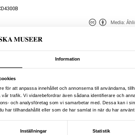
CD4300B
Media: Åhli
Du får bearbeta och dela v
t för alla ändamål, även
er upphovsperson och licensgivare.
du anger
 4.0
30A653B-300A-415E-9F0D-
Information
cookies
e för att anpassa innehållet och annonserna till användarna, tillh
da enligt licensen CC0.
vår trafik. Vi vidarebefordrar även sådana identifierare och anna
nnons- och analysföretag som vi samarbetar med. Dessa kan i sin
har tillhandahållit eller som de har samlat in när du har använt 
Inställningar
Statistik