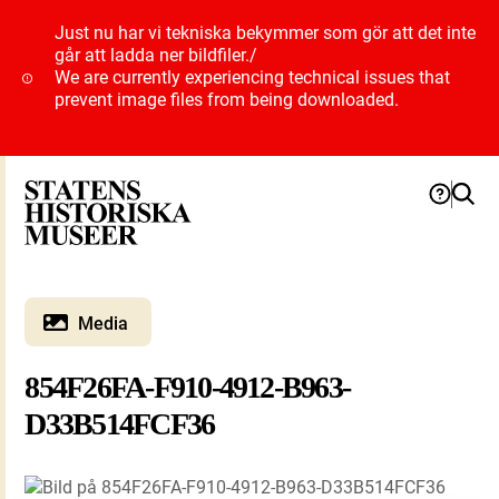
Just nu har vi tekniska bekymmer som gör att det inte
går att ladda ner bildfiler.
/
We are currently experiencing technical issues that
prevent image files from being downloaded.
Media
854F26FA-F910-4912-B963-
D33B514FCF36