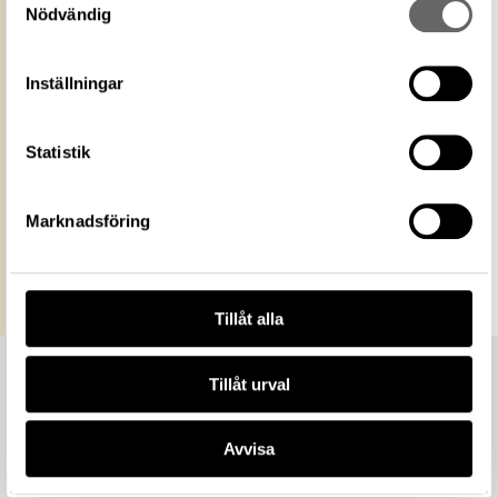
media
Ange gärna upphovsperson om denne är
Nödvändig
känd. Public Domain Mark PDM
Historiska museet
Museum
Inställningar
https://samlingar.shm.se/media/854F26FA-
F910-4912-B963-D33B514FCF36
URI
Statistik
Kopiera URI
All textinformation (metadata) på denna sida är fri att
Marknadsföring
använda enligt licensen CC0.
Mer information om licenser hos Statens historiska museer.
Tillåt alla
Tillåt urval
Avvisa