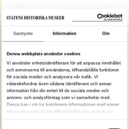
Media: Historiska museet. Historiska
Samtycke
Information
Om
museet/SHM, (PDM)
Upphovsrätten till detta verk har gått ut och är
därmed fritt att använda på alla sätt. Ange gärna
Denna webbplats använder cookies
upphovsperson om denne är känd.
Vi använder enhetsidentifierare för att anpassa innehållet
och annonserna till användarna, tillhandahålla funktioner
LADDA NER MEDIA
för sociala medier och analysera vår trafik. Vi
vidarebefordrar även sådana identifierare och annan
information från din enhet till de sociala medier och
annons- och analysföretag som vi samarbetar med.
ID‑nummer
854F26FA-F910-4912-B963-D33B514FCF36
Dessa kan i sin tur kombinera informationen med annan
Fotograf
Historiska museet
information som du har tillhandahållit eller som de har
Fotodatum
2005-02-01
samlat in när du har använt deras tjänster.
Upphovsrätten till detta verk har gått ut och
Licens för
Samtyckesval
är därmed fritt att använda på alla sätt.