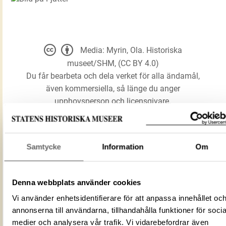
Media: Myrin, Ola. Historiska
museet/SHM, (CC BY 4.0)
Du får bearbeta och dela verket för alla ändamål,
även kommersiella, så länge du anger
upphovsperson och licensgivare.
LADDA NER MEDIA
Samtycke
Information
Om
Förmålsbenämning
Fjätter
Denna webbplats använder cookies
Föremålsnummer
877507_HST
Vi använder enhetsidentifierare för att anpassa innehållet oc
ID‑nummer
86BA72FD-0868-45F3-A4AC-59732BA
annonserna till användarna, tillhandahålla funktioner för socia
Alternativt ID
DIG 55019
medier och analysera vår trafik. Vi vidarebefordrar även