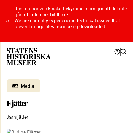
Just nu har vi tekniska bekymmer som gör att det inte
går att ladda ner bildfiler.
/
We are currently experiencing technical issues that
prevent image files from being downloaded.
Media
Fjätter
Järnfjätter