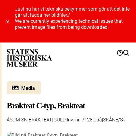
Just nu har vi tekniska bekymmer som gör att det inte
går att ladda ner bildfiler.
/
We are currently experiencing technical issues that
prevent image files from being downloaded.
Media
Brakteat C-typ, Brakteat
ÅSUM SN|BRAKTEAT|GULD|Inv. nr. 7128|Jäå|SKÅNE/Sk