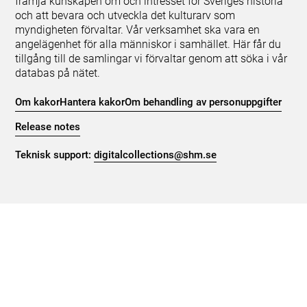
främja kunskapen om och intresset för Sveriges historia
och att bevara och utveckla det kulturarv som
myndigheten förvaltar. Vår verksamhet ska vara en
angelägenhet för alla människor i samhället. Här får du
tillgång till de samlingar vi förvaltar genom att söka i vår
databas på nätet.
Om kakor
Hantera kakor
Om behandling av personuppgifter
Release notes
Teknisk support:
digitalcollections@shm.se