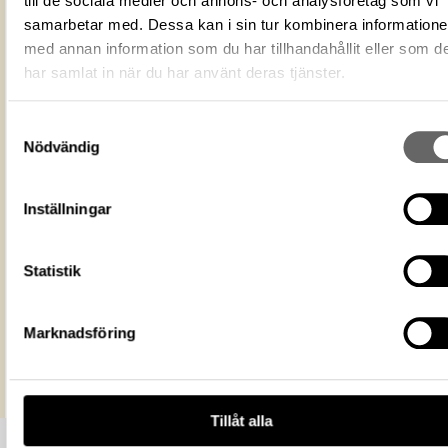
till de sociala medier och annons- och analysföretag som vi
Fotograf
Bruxe, Ulf
samarbetar med. Dessa kan i sin tur kombinera information
med annan information som du har tillhandahållit eller som d
Fotodatum
1993-07-30
har samlat in när du har använt deras tjänster.
Du får bearbeta och dela verket för
ändamål, även kommersiella, så l
Licens för media
du anger upphovsperson och
Samtyckesval
licensgivare. CC BY 4.0 Internatio
CC BY 4.0
Nödvändig
Historiska museet
Museum
https://samlingar.shm.se/media/8966
Inställningar
8262-41E9-8DCB-3601D616738E
URI
Kopiera URI
Statistik
All textinformation (metadata) på denna sida är fri att använda e
licensen CC0.
Marknadsföring
Mer information om licenser hos Statens historiska museer.
Tillåt alla