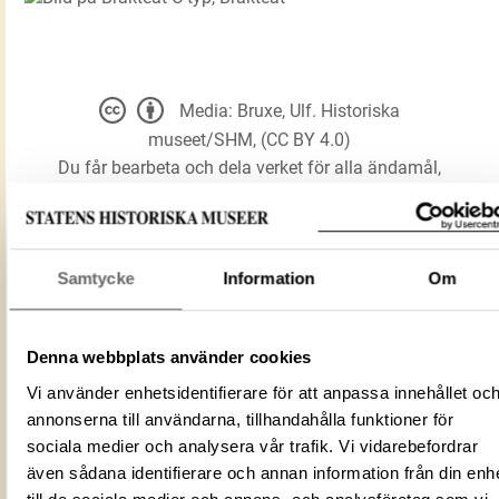
Media: Bruxe, Ulf. Historiska
museet/SHM, (CC BY 4.0)
Du får bearbeta och dela verket för alla ändamål,
även kommersiella, så länge du anger
upphovsperson och licensgivare.
Samtycke
Information
Om
LADDA NER MEDIA
Denna webbplats använder cookies
Vi använder enhetsidentifierare för att anpassa innehållet oc
Brakteat C-typ
Förmålsbenämning
annonserna till användarna, tillhandahålla funktioner för
Brakteat
sociala medier och analysera vår trafik. Vi vidarebefordrar
Föremålsnummer
108900_HST
även sådana identifierare och annan information från din enh
ID‑nummer
89661938-8262-41E9-8DCB-3601D616