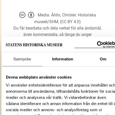
Media: Åhlin, Christer. Historiska
museet/SHM, (CC BY 4.0)
Du får bearbeta och dela verket för alla ändamål,
även kommersiella, så länge du anger
upphovsperson och licensgivare.
LADDA NER MEDIA
Samtycke
Information
Om
Denna webbplats använder cookies
Förmålsbenämning
Bryne
Vi använder enhetsidentifierare för att anpassa innehållet oc
Föremålsnummer
419778_HST
annonserna till användarna, tillhandahålla funktioner för socia
8C7BEDC9-6A8A-4426-BA29-
ID‑nummer
medier och analysera vår trafik. Vi vidarebefordrar även
FB6C9BAF463E
sådana identifierare och annan information från din enhet till 
Fotograf
Åhlin, Christer
sociala medier och annons- och analysföretag som vi
Fotodatum
2011-10-20