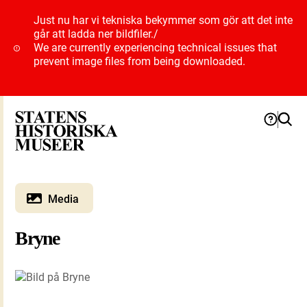
Just nu har vi tekniska bekymmer som gör att det inte
går att ladda ner bildfiler.
/
We are currently experiencing technical issues that
prevent image files from being downloaded.
Media
Bryne