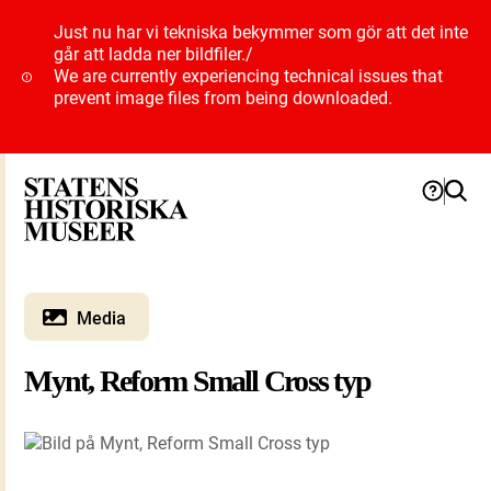
Just nu har vi tekniska bekymmer som gör att det inte
går att ladda ner bildfiler.
/
We are currently experiencing technical issues that
prevent image files from being downloaded.
Media
Mynt, Reform Small Cross typ