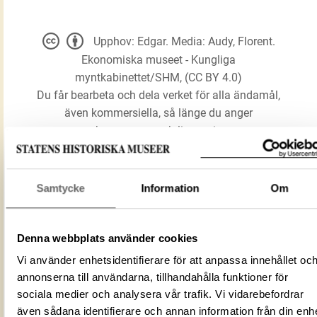
Upphov: Edgar. Media: Audy, Florent.
Ekonomiska museet - Kungliga
myntkabinettet/SHM, (CC BY 4.0)
Du får bearbeta och dela verket för alla ändamål,
även kommersiella, så länge du anger
upphovsperson och licensgivare.
LADDA NER MEDIA
Samtycke
Information
Om
Denna webbplats använder cookies
Mynt
Förmålsbenämning
Reform Small Cross typ
Vi använder enhetsidentifierare för att anpassa innehållet oc
annonserna till användarna, tillhandahålla funktioner för
Föremålsnummer
3004049
sociala medier och analysera vår trafik. Vi vidarebefordrar
Mediatyp
image/jpeg
även sådana identifierare och annan information från din enh