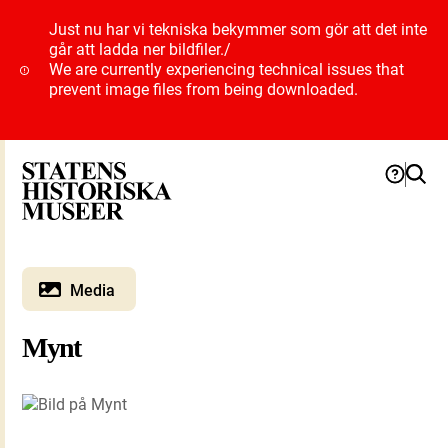
Just nu har vi tekniska bekymmer som gör att det inte
går att ladda ner bildfiler.
/
We are currently experiencing technical issues that
prevent image files from being downloaded.
Media
Mynt