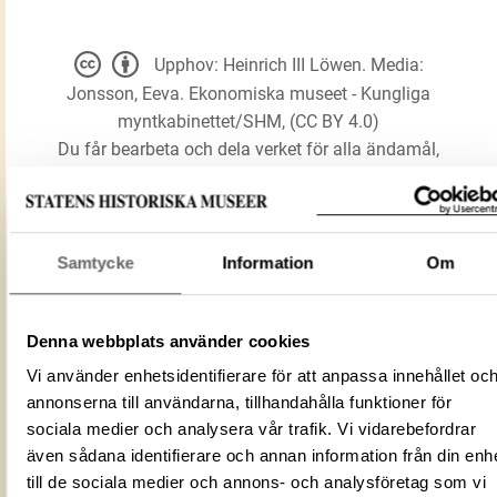
Upphov: Heinrich III Löwen. Media:
Jonsson, Eeva. Ekonomiska museet - Kungliga
myntkabinettet/SHM, (CC BY 4.0)
Du får bearbeta och dela verket för alla ändamål,
även kommersiella, så länge du anger
upphovsperson och licensgivare.
Samtycke
Information
Om
LADDA NER MEDIA
Denna webbplats använder cookies
Förmålsbenämning
Mynt
Vi använder enhetsidentifierare för att anpassa innehållet oc
annonserna till användarna, tillhandahålla funktioner för
Föremålsnummer
3037844
sociala medier och analysera vår trafik. Vi vidarebefordrar
Mediatyp
image/jpeg
även sådana identifierare och annan information från din enh
ID‑nummer
937db86d-17c4-428e-b85d-78c7efa18
till de sociala medier och annons- och analysföretag som vi
Fotograf
Jonsson, Eeva