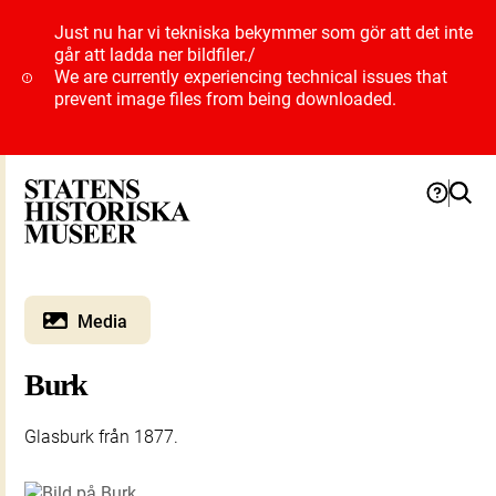
Just nu har vi tekniska bekymmer som gör att det inte
går att ladda ner bildfiler.
/
We are currently experiencing technical issues that
prevent image files from being downloaded.
Media
Burk
Glasburk från 1877.