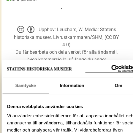
Upphov: Leuchars, W. Media: Statens
historiska museer. Livrustkammaren/SHM, (CC BY
4.0)
Du får bearbeta och dela verket för alla ändamål,
även kommersiella, så länge du anger
upphovsperson och licensgivare.
Samtycke
Information
Om
LADDA NER MEDIA
Denna webbplats använder cookies
Förmålsbenämning
Burk
Vi använder enhetsidentifierare för att anpassa innehållet oc
Föremålsnummer
12373_LRK
annonserna till användarna, tillhandahålla funktioner för socia
Mediatyp
image/jpeg
medier och analysera vår trafik. Vi vidarebefordrar även