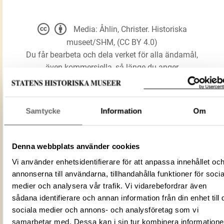
Media: Åhlin, Christer. Historiska
museet/SHM, (CC BY 4.0)
Du får bearbeta och dela verket för alla ändamål,
även kommersiella, så länge du anger
upphovsperson och licensgivare.
Samtycke
Information
Om
LADDA NER MEDIA
Denna webbplats använder cookies
Förmålsbenämning
Nål
Vi använder enhetsidentifierare för att anpassa innehållet oc
Föremålsnummer
419394_HST
annonserna till användarna, tillhandahålla funktioner för socia
9508B80E-C102-4333-BF41-
medier och analysera vår trafik. Vi vidarebefordrar även
ID‑nummer
EDD6AE57DEF0
sådana identifierare och annan information från din enhet till 
Fotograf
Åhlin, Christer
sociala medier och annons- och analysföretag som vi
Fotodatum
2011-10-20
samarbetar med. Dessa kan i sin tur kombinera information