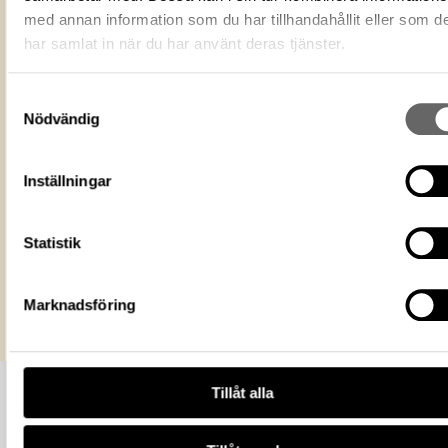
Du får bearbeta och dela verket för
med annan information som du har tillhandahållit eller som d
ändamål, även kommersiella, så l
har samlat in när du har använt deras tjänster.
Licens för media
du anger upphovsperson och
licensgivare. CC BY 4.0 Internatio
BY 4.0
Samtyckesval
Historiska museet
Museum
Nödvändig
https://samlingar.shm.se/media/9508
C102-4333-BF41-EDD6AE57DEF0
URI
Inställningar
Kopiera URI
Statistik
All textinformation (metadata) på denna sida är fri att använda e
licensen CC0.
Mer information om licenser hos Statens historiska museer.
Marknadsföring
Tillåt alla