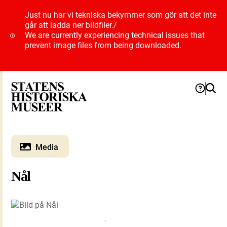
Just nu har vi tekniska bekymmer som gör att det inte
går att ladda ner bildfiler.
/
We are currently experiencing technical issues that
prevent image files from being downloaded.
Media
Nål