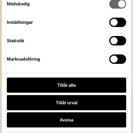
media
Ange gärna upphovsperson om denne är
Nödvändig
känd. Public Domain Mark PDM
Historiska museet
Museum
Inställningar
https://samlingar.shm.se/media/99C2C662-
8F57-4278-B8F8-73A5E09C6941
URI
Statistik
Kopiera URI
All textinformation (metadata) på denna sida är fri att
Marknadsföring
använda enligt licensen CC0.
Mer information om licenser hos Statens historiska museer.
Tillåt alla
Tillåt urval
Avvisa