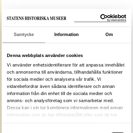
Media: Historiska museet. Historiska
Samtycke
Information
Om
museet/SHM, (PDM)
Upphovsrätten till detta verk har gått ut och är
därmed fritt att använda på alla sätt. Ange gärna
Denna webbplats använder cookies
upphovsperson om denne är känd.
Vi använder enhetsidentifierare för att anpassa innehållet
och annonserna till användarna, tillhandahålla funktioner
LADDA NER MEDIA
för sociala medier och analysera vår trafik. Vi
vidarebefordrar även sådana identifierare och annan
information från din enhet till de sociala medier och
annons- och analysföretag som vi samarbetar med.
ID‑nummer
99C2C662-8F57-4278-B8F8-73A5E09C6941
Dessa kan i sin tur kombinera informationen med annan
Fotograf
Historiska museet
information som du har tillhandahållit eller som de har
Fotodatum
2005-12-14
samlat in när du har använt deras tjänster.
Upphovsrätten till detta verk har gått ut och
Licens för
Samtyckesval
är därmed fritt att använda på alla sätt.