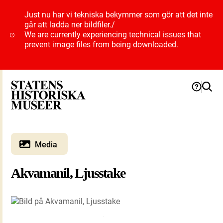
Just nu har vi tekniska bekymmer som gör att det inte
går att ladda ner bildfiler.
/
We are currently experiencing technical issues that
prevent image files from being downloaded.
Media
Akvamanil, Ljusstake