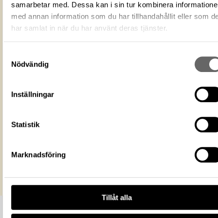
Fotograf
Bonnevier, Helena
samarbetar med. Dessa kan i sin tur kombinera information
Fotodatum
2022
med annan information som du har tillhandahållit eller som d
har samlat in när du har använt deras tjänster.
Du får bearbeta och dela verket för
ändamål, även kommersiella, så l
Licens för media
du anger upphovsperson och
licensgivare. CC BY 4.0 Internatio
Samtyckesval
CC BY 4.0
Nödvändig
Historiska museet
Museum
https://samlingar.shm.se/media/99d69
Inställningar
4850-4ea0-8d89-82ab503cb732
URI
Kopiera URI
Statistik
All textinformation (metadata) på denna sida är fri att använda e
licensen CC0.
Marknadsföring
Mer information om licenser hos Statens historiska museer.
Tillåt alla