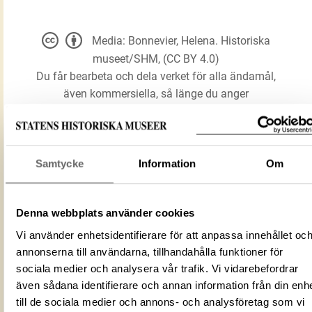
Media: Bonnevier, Helena. Historiska
museet/SHM, (CC BY 4.0)
Du får bearbeta och dela verket för alla ändamål,
även kommersiella, så länge du anger
upphovsperson och licensgivare.
LADDA NER MEDIA
Samtycke
Information
Om
Denna webbplats använder cookies
Akvamanil
Förmålsbenämning
Vi använder enhetsidentifierare för att anpassa innehållet oc
Ljusstake
annonserna till användarna, tillhandahålla funktioner för
Föremålsnummer
43105_HST
sociala medier och analysera vår trafik. Vi vidarebefordrar
ID‑nummer
99d6928f-4850-4ea0-8d89-82ab503cb
även sådana identifierare och annan information från din enh
Alternativt ID
DIG 61074
till de sociala medier och annons- och analysföretag som vi