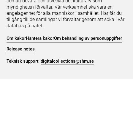
och att bevara och utveckla det kulturarv som
myndigheten förvaltar. Vår verksamhet ska vara en
angelägenhet för alla människor i samhället. Här får du
tillgång till de samlingar vi förvaltar genom att söka i vår
databas på nätet.
Om kakor
Hantera kakor
Om behandling av personuppgifter
Release notes
Teknisk support:
digitalcollections@shm.se