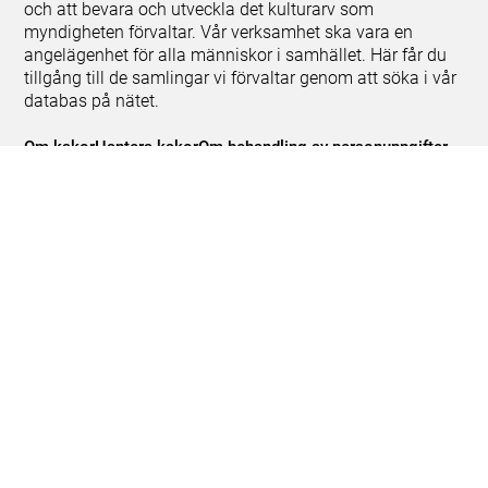
och att bevara och utveckla det kulturarv som
myndigheten förvaltar. Vår verksamhet ska vara en
angelägenhet för alla människor i samhället. Här får du
tillgång till de samlingar vi förvaltar genom att söka i vår
databas på nätet.
Om kakor
Hantera kakor
Om behandling av personuppgifter
Release notes
Teknisk support:
digitalcollections@shm.se