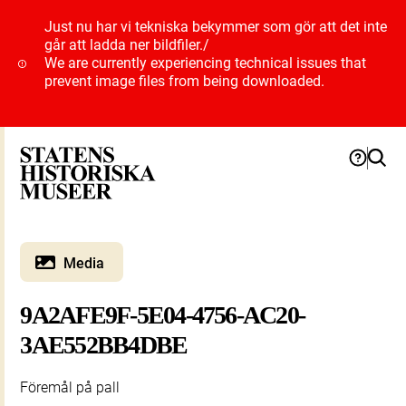
Just nu har vi tekniska bekymmer som gör att det inte
går att ladda ner bildfiler.
/
We are currently experiencing technical issues that
prevent image files from being downloaded.
Media
9A2AFE9F-5E04-4756-AC20-
3AE552BB4DBE
Föremål på pall