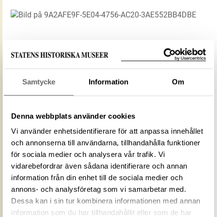
Media: Huber, John-Björn. Historiska
museet/SHM, (CC BY 4.0)
Samtycke
Information
Om
Du får bearbeta och dela verket för alla ändamål,
även kommersiella, så länge du anger
upphovsperson och licensgivare.
Denna webbplats använder cookies
Vi använder enhetsidentifierare för att anpassa innehållet
och annonserna till användarna, tillhandahålla funktioner
LADDA NER MEDIA
för sociala medier och analysera vår trafik. Vi
vidarebefordrar även sådana identifierare och annan
information från din enhet till de sociala medier och
Mediatyp
image/jpeg
annons- och analysföretag som vi samarbetar med.
9A2AFE9F-5E04-4756-AC20-
Dessa kan i sin tur kombinera informationen med annan
ID‑nummer
3AE552BB4DBE
information som du har tillhandahållit eller som de har