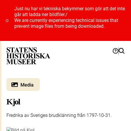
Just nu har vi tekniska bekymmer som gör att det inte
går att ladda ner bildfiler.
/
We are currently experiencing technical issues that
prevent image files from being downloaded.
Media
Kjol
Fredrika av Sveriges brudklänning från 1797-10-31.