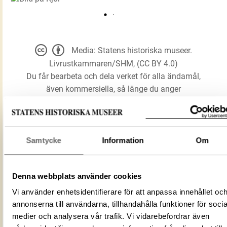
Media: Statens historiska museer.
Livrustkammaren/SHM, (CC BY 4.0)
Du får bearbeta och dela verket för alla ändamål,
även kommersiella, så länge du anger
upphovsperson och licensgivare.
LADDA NER MEDIA
Samtycke
Information
Om
Denna webbplats använder cookies
Förmålsbenämning
Kjol
Vi använder enhetsidentifierare för att anpassa innehållet oc
Föremålsnummer
19125_LRK
annonserna till användarna, tillhandahålla funktioner för socia
Mediatyp
image/jpeg
medier och analysera vår trafik. Vi vidarebefordrar även
ID‑nummer
9E6658AA-7897-4549-BF09-05D598C9