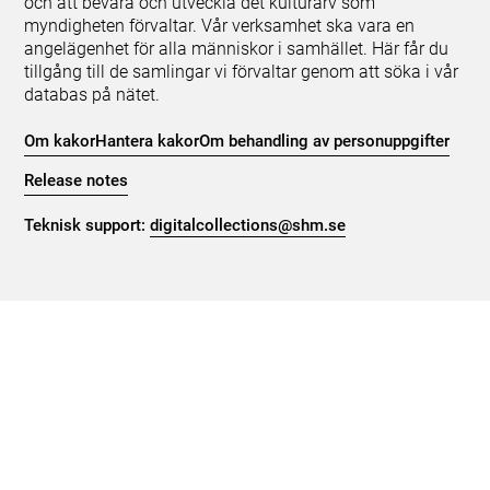
och att bevara och utveckla det kulturarv som
myndigheten förvaltar. Vår verksamhet ska vara en
angelägenhet för alla människor i samhället. Här får du
tillgång till de samlingar vi förvaltar genom att söka i vår
databas på nätet.
Om kakor
Hantera kakor
Om behandling av personuppgifter
Release notes
Teknisk support:
digitalcollections@shm.se