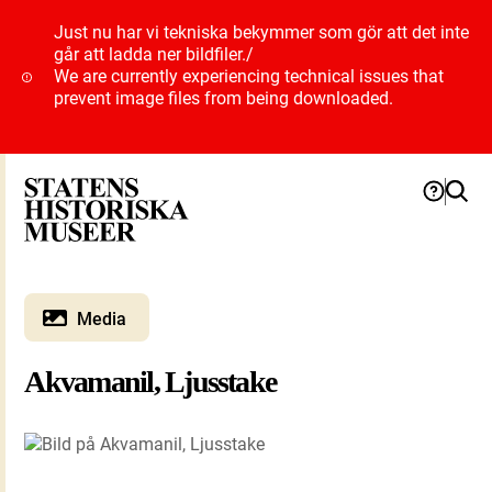
Just nu har vi tekniska bekymmer som gör att det inte
går att ladda ner bildfiler.
/
We are currently experiencing technical issues that
prevent image files from being downloaded.
Media
Akvamanil, Ljusstake