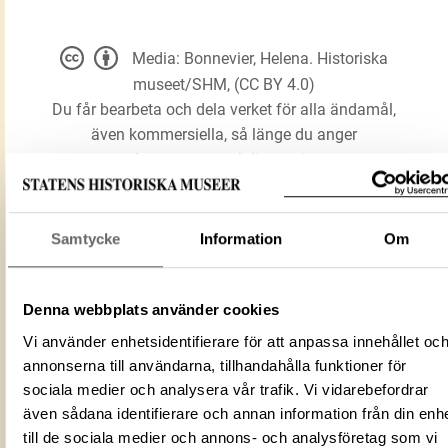
Media: Bonnevier, Helena. Historiska
museet/SHM, (CC BY 4.0)
Du får bearbeta och dela verket för alla ändamål,
även kommersiella, så länge du anger
upphovsperson och licensgivare.
LADDA NER MEDIA
Samtycke
Information
Om
Denna webbplats använder cookies
Akvamanil
Förmålsbenämning
Vi använder enhetsidentifierare för att anpassa innehållet oc
Ljusstake
annonserna till användarna, tillhandahålla funktioner för
Föremålsnummer
43105_HST
sociala medier och analysera vår trafik. Vi vidarebefordrar
ID‑nummer
9a89d1c0-7bba-460b-ad81-d058bca7d
även sådana identifierare och annan information från din enh
Alternativt ID
DIG 61072
till de sociala medier och annons- och analysföretag som vi